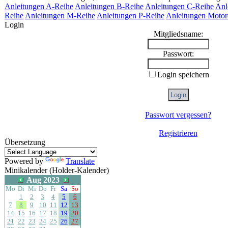
Anleitungen A-Reihe
Anleitungen B-Reihe
Anleitungen C-Reihe
Anl
Reihe
Anleitungen M-Reihe
Anleitungen P-Reihe
Anleitungen Motor
Login
Mitgliedsname:
Passwort:
Login speichern
Passwort vergessen?
Registrieren
Übersetzung
Powered by
Translate
Minikalender (Holder-Kalender)
Aug 2023
Mo
Di
Mi
Do
Fr
Sa
So
1
2
3
4
5
6
7
8
9
10
11
12
13
14
15
16
17
18
19
20
21
22
23
24
25
26
27