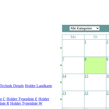
Mo
Di
1
2
7
8
9
14
15
1
Technik Details
Holder Landkarte
21
22
2
te C
Holder Typenliste E
Holder
iste R
Holder Typenliste W