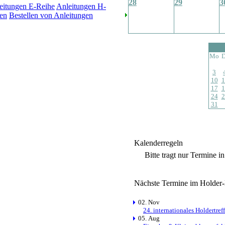
28
29
3
eitungen E-Reihe
Anleitungen H-
en
Bestellen von Anleitungen
Mo
D
3
10
1
17
1
24
2
31
Kalenderregeln
Bitte tragt nur Termine i
Nächste Termine im Holder
02. Nov
24. internationales Holdertre
05. Aug