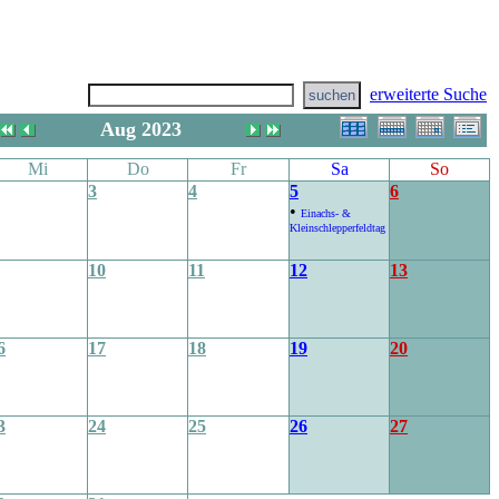
erweiterte Suche
Aug 2023
Mi
Do
Fr
Sa
So
3
4
5
6
•
Einachs- &
Kleinschlepperfeldtag
10
11
12
13
6
17
18
19
20
3
24
25
26
27