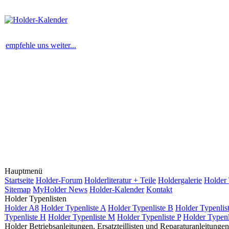
empfehle uns weiter...
Hauptmenü
Startseite
Holder-Forum
Holderliteratur + Teile
Holdergalerie
Holder 
Sitemap
MyHolder News
Holder-Kalender
Kontakt
Holder Typenlisten
Holder A8
Holder Typenliste A
Holder Typenliste B
Holder Typenlis
Typenliste H
Holder Typenliste M
Holder Typenliste P
Holder Typenl
Holder Betriebsanleitungen, Ersatzteillisten und Reparaturanleitungen