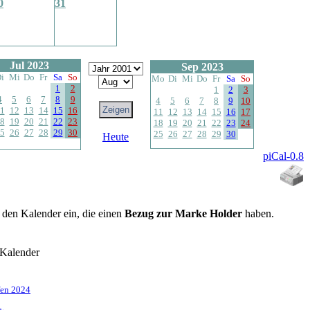
0
31
Jul 2023
Sep 2023
i
Mi
Do
Fr
Sa
So
Mo
Di
Mi
Do
Fr
Sa
So
1
2
1
2
3
4
5
6
7
8
9
4
5
6
7
8
9
10
1
12
13
14
15
16
11
12
13
14
15
16
17
8
19
20
21
22
23
18
19
20
21
22
23
24
5
26
27
28
29
30
25
26
27
28
29
30
Heute
piCal-0.8
n den Kalender ein, die einen
Bezug zur Marke Holder
haben.
-Kalender
ffen 2024