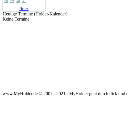
28
29
30
31
Heute
Heutige Termine (Holder-Kalender)
Keine Termine
www.MyHolder.de © 2007 - 2021 - MyHolder geht durch dick und 