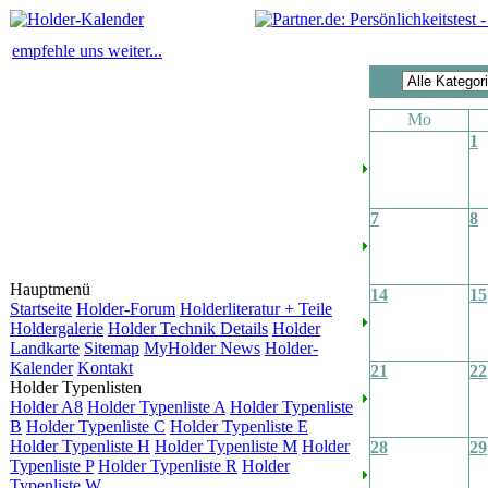
empfehle uns weiter...
Mo
1
7
8
Hauptmenü
14
15
Startseite
Holder-Forum
Holderliteratur + Teile
Holdergalerie
Holder Technik Details
Holder
Landkarte
Sitemap
MyHolder News
Holder-
Kalender
Kontakt
21
22
Holder Typenlisten
Holder A8
Holder Typenliste A
Holder Typenliste
B
Holder Typenliste C
Holder Typenliste E
Holder Typenliste H
Holder Typenliste M
Holder
28
29
Typenliste P
Holder Typenliste R
Holder
Typenliste W