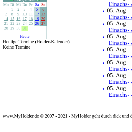
Einachs- 
Mo
Di
Mi
Do
Fr
Sa
So
1
2
3
4
5
6
05. Aug
7
8
9
10
11
12
13
Einachs- 
14
15
16
17
18
19
20
05. Aug
21
22
23
24
25
26
27
28
29
30
31
Einachs- 
05. Aug
Heute
Heutige Termine (Holder-Kalender)
Einachs- 
Keine Termine
05. Aug
Einachs- 
05. Aug
Einachs- 
05. Aug
Einachs- 
05. Aug
Einachs- 
www.MyHolder.de © 2007 - 2021 - MyHolder geht durch dick und 