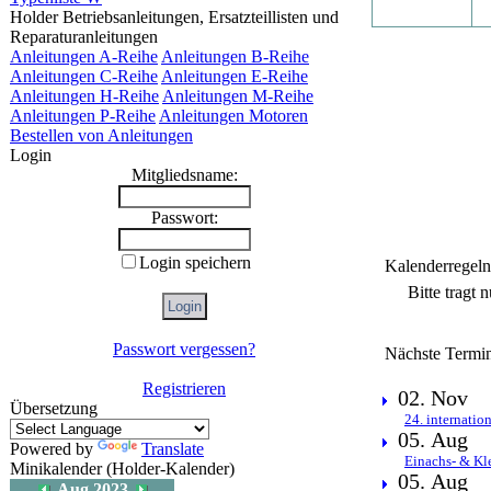
Holder Betriebsanleitungen, Ersatzteillisten und
Reparaturanleitungen
Anleitungen A-Reihe
Anleitungen B-Reihe
Anleitungen C-Reihe
Anleitungen E-Reihe
Anleitungen H-Reihe
Anleitungen M-Reihe
Anleitungen P-Reihe
Anleitungen Motoren
Bestellen von Anleitungen
Login
Mitgliedsname:
Passwort:
Login speichern
Kalenderregeln
Bitte tragt 
Passwort vergessen?
Nächste Termi
Registrieren
02. Nov
Übersetzung
24. internatio
05. Aug
Powered by
Translate
Einachs- & Kl
Minikalender (Holder-Kalender)
05. Aug
Aug 2023