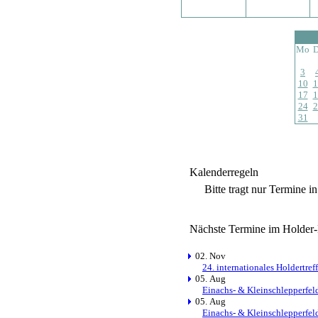
Mo
D
3
10
1
17
1
24
2
31
Kalenderregeln
Bitte tragt nur Termine i
Nächste Termine im Holder
02. Nov
24. internationales Holdertre
05. Aug
Einachs- & Kleinschlepperfel
05. Aug
Einachs- & Kleinschlepperfel