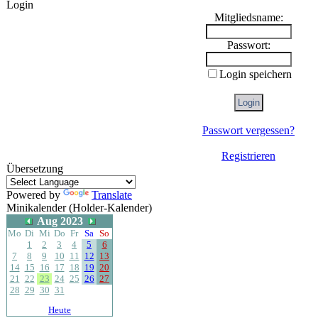
Login
Mitgliedsname:
Passwort:
Login speichern
Passwort vergessen?
Registrieren
Übersetzung
Powered by
Translate
Minikalender (Holder-Kalender)
Aug 2023
Mo
Di
Mi
Do
Fr
Sa
So
1
2
3
4
5
6
7
8
9
10
11
12
13
14
15
16
17
18
19
20
21
22
23
24
25
26
27
28
29
30
31
Heute