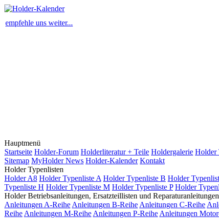
empfehle uns weiter...
Hauptmenü
Startseite
Holder-Forum
Holderliteratur + Teile
Holdergalerie
Holder 
Sitemap
MyHolder News
Holder-Kalender
Kontakt
Holder Typenlisten
Holder A8
Holder Typenliste A
Holder Typenliste B
Holder Typenlis
Typenliste H
Holder Typenliste M
Holder Typenliste P
Holder Typenl
Holder Betriebsanleitungen, Ersatzteillisten und Reparaturanleitungen
Anleitungen A-Reihe
Anleitungen B-Reihe
Anleitungen C-Reihe
Anl
Reihe
Anleitungen M-Reihe
Anleitungen P-Reihe
Anleitungen Motor