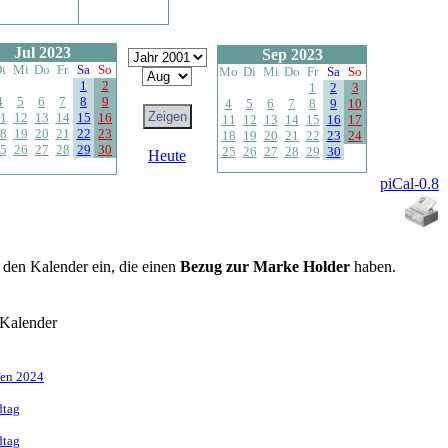
Jul 2023
Sep 2023
i
Mi
Do
Fr
Sa
So
Mo
Di
Mi
Do
Fr
Sa
So
1
2
1
2
3
4
5
6
7
8
9
4
5
6
7
8
9
10
1
12
13
14
15
16
11
12
13
14
15
16
17
8
19
20
21
22
23
18
19
20
21
22
23
24
5
26
27
28
29
30
25
26
27
28
29
30
Heute
piCal-0.8
n den Kalender ein, die einen
Bezug zur Marke Holder
haben.
-Kalender
ffen 2024
dtag
dtag