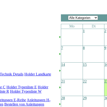
Mo
Di
1
2
7
8
9
14
15
1
Technik Details
Holder Landkarte
21
22
2
te C
Holder Typenliste E
Holder
iste R
Holder Typenliste W
28
29
3
eitungen E-Reihe
Anleitungen H-
en
Bestellen von Anleitungen