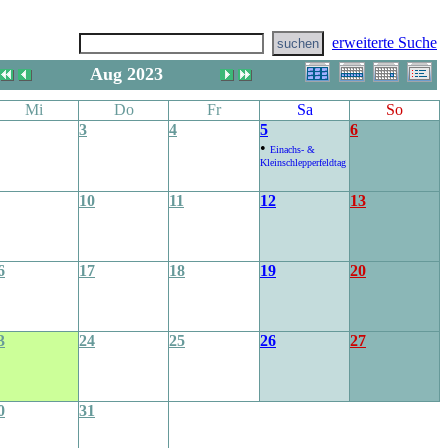
erweiterte Suche
Aug 2023
Mi
Do
Fr
Sa
So
3
4
5
6
•
Einachs- &
Kleinschlepperfeldtag
10
11
12
13
6
17
18
19
20
3
24
25
26
27
0
31