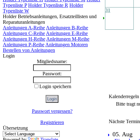
Typenliste P
Holder Typenliste R
Holder
31
Typenliste W
Holder Betriebsanleitungen, Ersatzteillisten und
Reparaturanleitungen
Anleitungen A-Reihe
Anleitungen B-Reihe
Anleitungen C-Reihe
Anleitungen E-Reihe
Anleitungen H-Reihe
Anleitungen M-Reihe
Anleitungen P-Reihe
Anleitungen Motoren
Bestellen von Anleitungen
Login
Mitgliedsname:
Passwort:
Login speichern
Kalenderregeln
Bitte tragt 
Passwort vergessen?
Nächste Termin
Registrieren
Übersetzung
05. Aug
Powered by
Translate