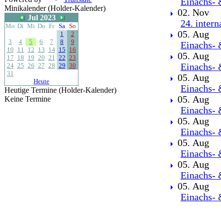
Einachs- 
Minikalender (Holder-Kalender)
02. Nov
Jul 2023
24. inter
Mo
Di
Mi
Do
Fr
Sa
So
05. Aug
1
2
3
4
5
6
7
8
9
Einachs- 
10
11
12
13
14
15
16
05. Aug
17
18
19
20
21
22
23
24
25
26
27
28
29
30
Einachs- 
31
05. Aug
Heute
Einachs- 
Heutige Termine (Holder-Kalender)
05. Aug
Keine Termine
Einachs- 
05. Aug
Einachs- 
05. Aug
Einachs- 
05. Aug
Einachs- 
05. Aug
Einachs- 