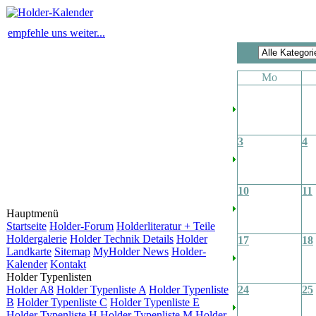
empfehle uns weiter...
Mo
3
4
10
11
Hauptmenü
Startseite
Holder-Forum
Holderliteratur + Teile
Holdergalerie
Holder Technik Details
Holder
17
18
Landkarte
Sitemap
MyHolder News
Holder-
Kalender
Kontakt
Holder Typenlisten
Holder A8
Holder Typenliste A
Holder Typenliste
24
25
B
Holder Typenliste C
Holder Typenliste E
Holder Typenliste H
Holder Typenliste M
Holder