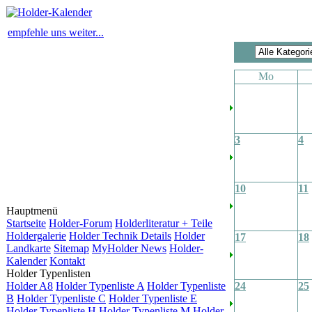
empfehle uns weiter...
Mo
3
4
10
11
Hauptmenü
Startseite
Holder-Forum
Holderliteratur + Teile
Holdergalerie
Holder Technik Details
Holder
17
18
Landkarte
Sitemap
MyHolder News
Holder-
Kalender
Kontakt
Holder Typenlisten
Holder A8
Holder Typenliste A
Holder Typenliste
24
25
B
Holder Typenliste C
Holder Typenliste E
Holder Typenliste H
Holder Typenliste M
Holder