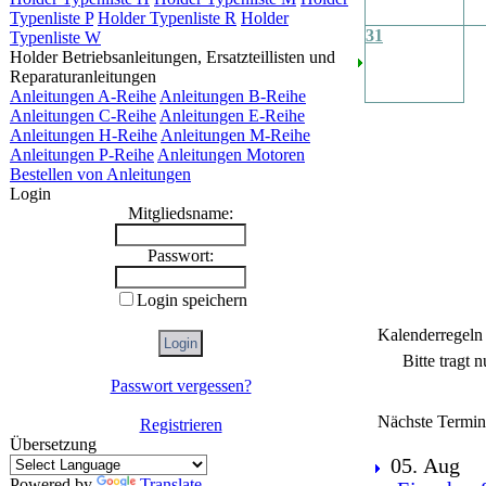
Typenliste P
Holder Typenliste R
Holder
31
Typenliste W
Holder Betriebsanleitungen, Ersatzteillisten und
Reparaturanleitungen
Anleitungen A-Reihe
Anleitungen B-Reihe
Anleitungen C-Reihe
Anleitungen E-Reihe
Anleitungen H-Reihe
Anleitungen M-Reihe
Anleitungen P-Reihe
Anleitungen Motoren
Bestellen von Anleitungen
Login
Mitgliedsname:
Passwort:
Login speichern
Kalenderregeln
Bitte tragt 
Passwort vergessen?
Nächste Termin
Registrieren
Übersetzung
05. Aug
Powered by
Translate