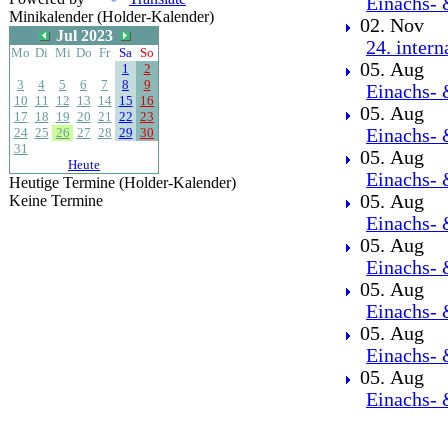
Einachs- 
Minikalender (Holder-Kalender)
02. Nov
Jul 2023
24. inter
Mo
Di
Mi
Do
Fr
Sa
So
05. Aug
1
2
3
4
5
6
7
8
9
Einachs- 
10
11
12
13
14
15
16
05. Aug
17
18
19
20
21
22
23
24
25
26
27
28
29
30
Einachs- 
31
05. Aug
Heute
Einachs- 
Heutige Termine (Holder-Kalender)
05. Aug
Keine Termine
Einachs- 
05. Aug
Einachs- 
05. Aug
Einachs- 
05. Aug
Einachs- 
05. Aug
Einachs- 