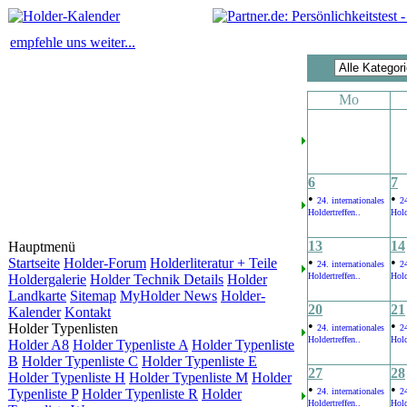
empfehle uns weiter...
Mo
6
7
•
•
24. internationales
24
Holdertreffen..
Hold
13
14
Hauptmenü
•
•
Startseite
Holder-Forum
Holderliteratur + Teile
24. internationales
24
Holdertreffen..
Hold
Holdergalerie
Holder Technik Details
Holder
Landkarte
Sitemap
MyHolder News
Holder-
20
21
Kalender
Kontakt
•
•
Holder Typenlisten
24. internationales
24
Holdertreffen..
Hold
Holder A8
Holder Typenliste A
Holder Typenliste
B
Holder Typenliste C
Holder Typenliste E
27
28
Holder Typenliste H
Holder Typenliste M
Holder
•
•
Typenliste P
Holder Typenliste R
Holder
24. internationales
24
Holdertreffen..
Hold