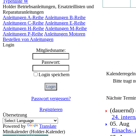
Typenliste W
Holder Betriebsanleitungen, Ersatzteillisten und
Reparaturanleitungen
Anleitungen A-Reihe
Anleitungen B-Reihe
Anleitungen C-Reihe
Anleitungen E-Reihe
Anleitungen H-Reihe
Anleitungen M-Reihe
Anleitungen P-Reihe
Anleitungen Motoren
Bestellen von Anleitungen
Login
Mitgliedsname:
Passwort:
Kalenderregeln
Login speichern
Bitte tragt 
Nächste Termin
Passwort vergessen?
Registrieren
(dauernd) -
Übersetzung
24. inter
05. Aug
Powered by
Translate
Einachs- 
Minikalender (Holder-Kalender)