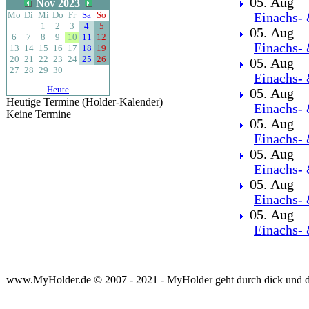
05. Aug
Nov 2023
Mo
Di
Mi
Do
Fr
Sa
So
Einachs- 
1
2
3
4
5
05. Aug
6
7
8
9
10
11
12
Einachs- 
13
14
15
16
17
18
19
20
21
22
23
24
25
26
05. Aug
27
28
29
30
Einachs- 
Heute
05. Aug
Heutige Termine (Holder-Kalender)
Einachs- 
Keine Termine
05. Aug
Einachs- 
05. Aug
Einachs- 
05. Aug
Einachs- 
05. Aug
Einachs- 
www.MyHolder.de © 2007 - 2021 - MyHolder geht durch dick und 