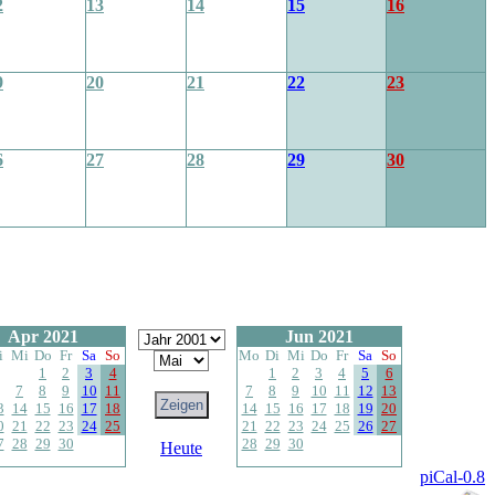
2
13
14
15
16
9
20
21
22
23
6
27
28
29
30
Apr 2021
Jun 2021
i
Mi
Do
Fr
Sa
So
Mo
Di
Mi
Do
Fr
Sa
So
1
2
3
4
1
2
3
4
5
6
7
8
9
10
11
7
8
9
10
11
12
13
3
14
15
16
17
18
14
15
16
17
18
19
20
0
21
22
23
24
25
21
22
23
24
25
26
27
7
28
29
30
28
29
30
Heute
piCal-0.8