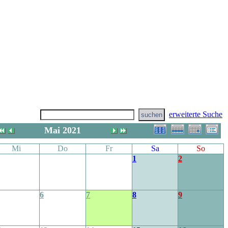
erweiterte Suche
Mai 2021
Mi
Do
Fr
Sa
So
1
2
6
7
8
9