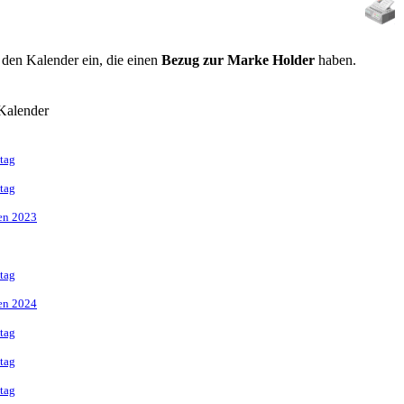
n den Kalender ein, die einen
Bezug zur Marke Holder
haben.
Kalender
tag
tag
fen 2023
tag
fen 2024
tag
tag
tag