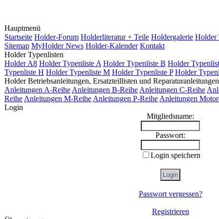
Hauptmenü
Startseite
Holder-Forum
Holderliteratur + Teile
Holdergalerie
Holder 
Sitemap
MyHolder News
Holder-Kalender
Kontakt
Holder Typenlisten
Holder A8
Holder Typenliste A
Holder Typenliste B
Holder Typenlis
Typenliste H
Holder Typenliste M
Holder Typenliste P
Holder Typenl
Holder Betriebsanleitungen, Ersatzteillisten und Reparaturanleitungen
Anleitungen A-Reihe
Anleitungen B-Reihe
Anleitungen C-Reihe
Anl
Reihe
Anleitungen M-Reihe
Anleitungen P-Reihe
Anleitungen Motor
Login
Mitgliedsname:
Passwort:
Login speichern
Passwort vergessen?
Registrieren