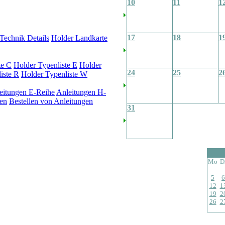
10
11
1
17
18
1
Technik Details
Holder Landkarte
te C
Holder Typenliste E
Holder
24
25
2
iste R
Holder Typenliste W
eitungen E-Reihe
Anleitungen H-
en
Bestellen von Anleitungen
31
Mo
D
5
6
12
1
19
2
26
2