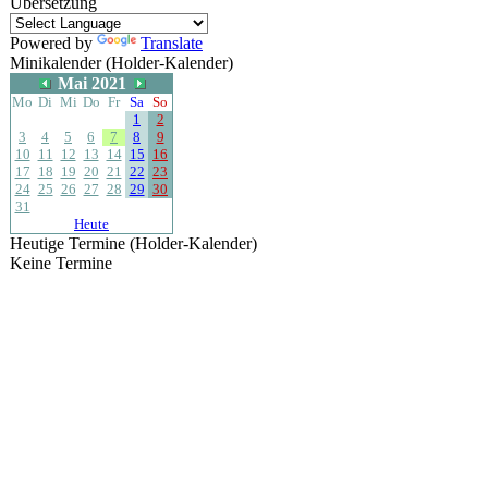
Übersetzung
Powered by
Translate
Minikalender (Holder-Kalender)
Mai 2021
Mo
Di
Mi
Do
Fr
Sa
So
1
2
3
4
5
6
7
8
9
10
11
12
13
14
15
16
17
18
19
20
21
22
23
24
25
26
27
28
29
30
31
Heute
Heutige Termine (Holder-Kalender)
Keine Termine