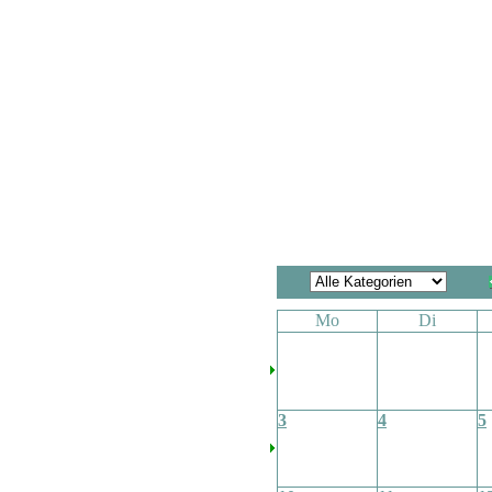
Mo
Di
3
4
5