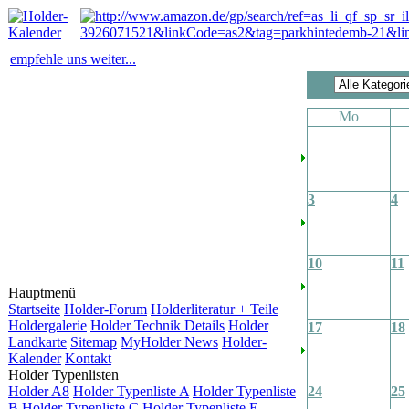
empfehle uns weiter...
Mo
3
4
10
11
Hauptmenü
Startseite
Holder-Forum
Holderliteratur + Teile
Holdergalerie
Holder Technik Details
Holder
17
18
Landkarte
Sitemap
MyHolder News
Holder-
Kalender
Kontakt
Holder Typenlisten
Holder A8
Holder Typenliste A
Holder Typenliste
24
25
B
Holder Typenliste C
Holder Typenliste E