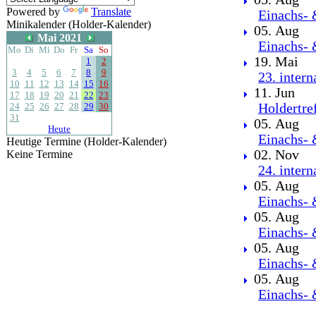
Powered by
Translate
Einachs- 
Minikalender (Holder-Kalender)
05. Aug
Mai 2021
Einachs- 
Mo
Di
Mi
Do
Fr
Sa
So
19. Mai
1
2
3
4
5
6
7
8
9
23. inter
10
11
12
13
14
15
16
11. Jun
17
18
19
20
21
22
23
24
25
26
27
28
29
30
Holdertre
31
05. Aug
Heute
Einachs- 
Heutige Termine (Holder-Kalender)
02. Nov
Keine Termine
24. inter
05. Aug
Einachs- 
05. Aug
Einachs- 
05. Aug
Einachs- 
05. Aug
Einachs- 