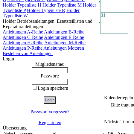
Holder Typenliste H
Holder Typenliste M
Holder
Typenliste P
Holder Typenliste R
Holder
31
Typenliste W
Holder Betriebsanleitungen, Ersatzteillisten und
Reparaturanleitungen
Anleitungen A-Reihe
Anleitungen B-Reihe
Anleitungen C-Reihe
Anleitungen E-Reihe
Anleitungen H-Reihe
Anleitungen M-Reihe
Anleitungen P-Reihe
Anleitungen Motoren
Bestellen von Anleitungen
Login
Mitgliedsname:
Passwort:
Login speichern
Kalenderregeln
Bitte tragt 
Passwort vergessen?
Nächste Termin
Registrieren
Übersetzung
05. Aug