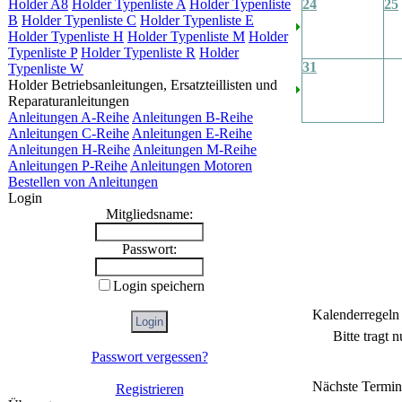
Holder A8
Holder Typenliste A
Holder Typenliste
24
25
B
Holder Typenliste C
Holder Typenliste E
Holder Typenliste H
Holder Typenliste M
Holder
Typenliste P
Holder Typenliste R
Holder
31
Typenliste W
Holder Betriebsanleitungen, Ersatzteillisten und
Reparaturanleitungen
Anleitungen A-Reihe
Anleitungen B-Reihe
Anleitungen C-Reihe
Anleitungen E-Reihe
Anleitungen H-Reihe
Anleitungen M-Reihe
Anleitungen P-Reihe
Anleitungen Motoren
Bestellen von Anleitungen
Login
Mitgliedsname:
Passwort:
Login speichern
Kalenderregeln
Bitte tragt 
Passwort vergessen?
Nächste Termin
Registrieren