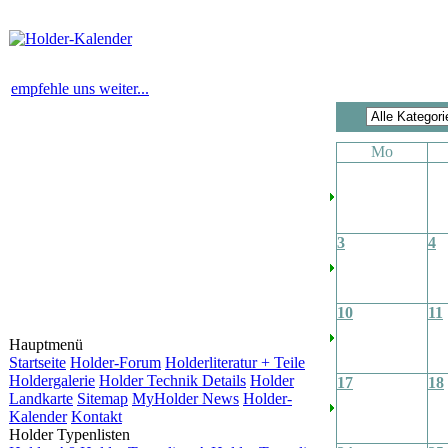
empfehle uns weiter...
Mo
3
4
10
11
Hauptmenü
Startseite
Holder-Forum
Holderliteratur + Teile
Holdergalerie
Holder Technik Details
Holder
17
18
Landkarte
Sitemap
MyHolder News
Holder-
Kalender
Kontakt
Holder Typenlisten