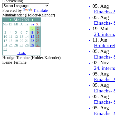
Übersetzung
05. Aug
Powered by
Translate
Einachs- 
Minikalender (Holder-Kalender)
05. Aug
Mai 2021
Einachs- 
Mo
Di
Mi
Do
Fr
Sa
So
19. Mai
1
2
3
4
5
6
7
8
9
23. inter
10
11
12
13
14
15
16
11. Jun
17
18
19
20
21
22
23
24
25
26
27
28
29
30
Holdertre
31
05. Aug
Heute
Einachs- 
Heutige Termine (Holder-Kalender)
02. Nov
Keine Termine
24. inter
05. Aug
Einachs- 
05. Aug
Einachs- 
05. Aug
Einachs- 
05. Aug
Einachs- 