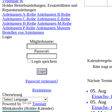
Typenliste W
Holder Betriebsanleitungen, Ersatzteillisten und
Reparaturanleitungen
Anleitungen A-Reihe
Anleitungen B-Reihe
Anleitungen C-Reihe
Anleitungen E-Reihe
Anleitungen H-Reihe
Anleitungen M-Reihe
Anleitungen P-Reihe
Anleitungen Motoren
Bestellen von Anleitungen
Login
Mitgliedsname:
Passwort:
Kalenderregeln
Login speichern
Bitte tragt 
Nächste Termin
Passwort vergessen?
Registrieren
05. Aug
Übersetzung
Einachs- 
05. Aug
Powered by
Translate
Einachs- 
Minikalender (Holder-Kalender)