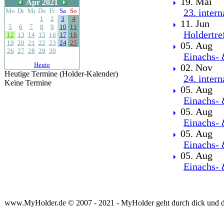
19. Mai
Apr 2021
Mo
Di
Mi
Do
Fr
Sa
So
23. inter
1
2
3
4
11. Jun
5
6
7
8
9
10
11
Holdertre
12
13
14
15
16
17
18
19
20
21
22
23
24
25
05. Aug
26
27
28
29
30
Einachs- 
Heute
02. Nov
Heutige Termine (Holder-Kalender)
24. inter
Keine Termine
05. Aug
Einachs- 
05. Aug
Einachs- 
05. Aug
Einachs- 
05. Aug
Einachs- 
www.MyHolder.de © 2007 - 2021 - MyHolder geht durch dick und 