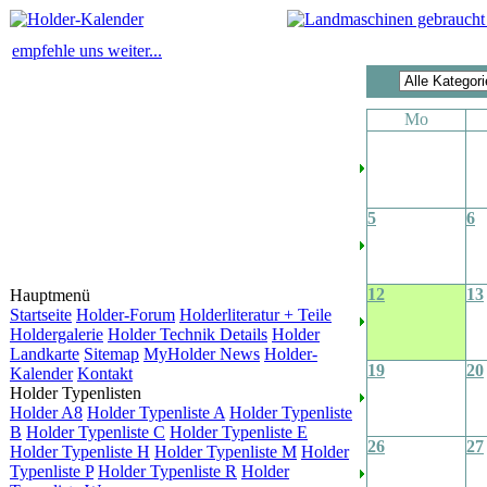
empfehle uns weiter...
Mo
5
6
12
13
Hauptmenü
Startseite
Holder-Forum
Holderliteratur + Teile
Holdergalerie
Holder Technik Details
Holder
Landkarte
Sitemap
MyHolder News
Holder-
19
20
Kalender
Kontakt
Holder Typenlisten
Holder A8
Holder Typenliste A
Holder Typenliste
B
Holder Typenliste C
Holder Typenliste E
26
27
Holder Typenliste H
Holder Typenliste M
Holder
Typenliste P
Holder Typenliste R
Holder