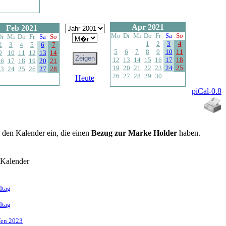
Apr 2021
Feb 2021
Mo
Di
Mi
Do
Fr
Sa
So
Di
Mi
Do
Fr
Sa
So
1
2
3
4
2
3
4
5
6
7
5
6
7
8
9
10
11
9
10
11
12
13
14
12
13
14
15
16
17
18
16
17
18
19
20
21
19
20
21
22
23
24
25
23
24
25
26
27
28
26
27
28
29
30
Heute
piCal-0.8
n den Kalender ein, die einen
Bezug zur Marke Holder
haben.
-Kalender
dtag
dtag
ffen 2023