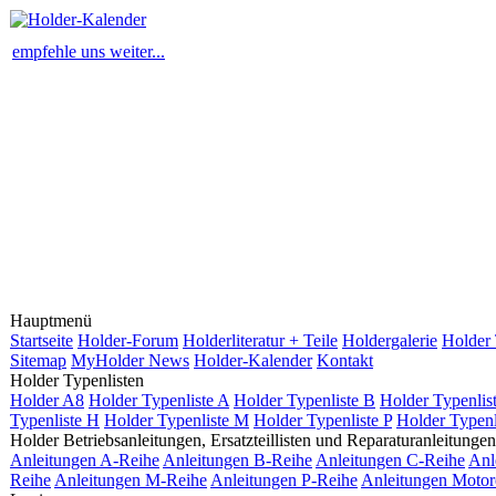
empfehle uns weiter...
Hauptmenü
Startseite
Holder-Forum
Holderliteratur + Teile
Holdergalerie
Holder 
Sitemap
MyHolder News
Holder-Kalender
Kontakt
Holder Typenlisten
Holder A8
Holder Typenliste A
Holder Typenliste B
Holder Typenlis
Typenliste H
Holder Typenliste M
Holder Typenliste P
Holder Typenl
Holder Betriebsanleitungen, Ersatzteillisten und Reparaturanleitungen
Anleitungen A-Reihe
Anleitungen B-Reihe
Anleitungen C-Reihe
Anl
Reihe
Anleitungen M-Reihe
Anleitungen P-Reihe
Anleitungen Motor