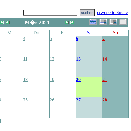
erweiterte Suche
M�r 2021
Mi
Do
Fr
Sa
So
4
5
6
7
0
11
12
13
14
7
18
19
20
21
4
25
26
27
28
1