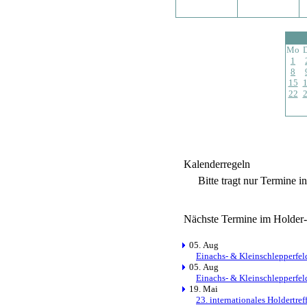
Mo
1
8
15
22
Kalenderregeln
Bitte tragt nur Termine i
Nächste Termine im Holder
05. Aug
Einachs- & Kleinschlepperfel
05. Aug
Einachs- & Kleinschlepperfel
19. Mai
23. internationales Holdertre