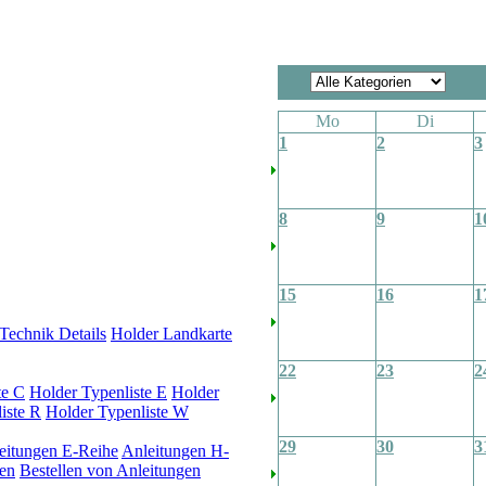
Mo
Di
1
2
3
8
9
1
15
16
1
Technik Details
Holder Landkarte
22
23
2
te C
Holder Typenliste E
Holder
iste R
Holder Typenliste W
29
30
3
eitungen E-Reihe
Anleitungen H-
en
Bestellen von Anleitungen