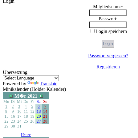
Login
Mitgliedsname:
Passwort:
Login speichern
Passwort vergessen?
Registrieren
Übersetzung
Powered by
Translate
Minikalender (Holder-Kalender)
M�r 2021
Mo
Di
Mi
Do
Fr
Sa
So
1
2
3
4
5
6
7
8
9
10
11
12
13
14
15
16
17
18
19
20
21
22
23
24
25
26
27
28
29
30
31
Heute