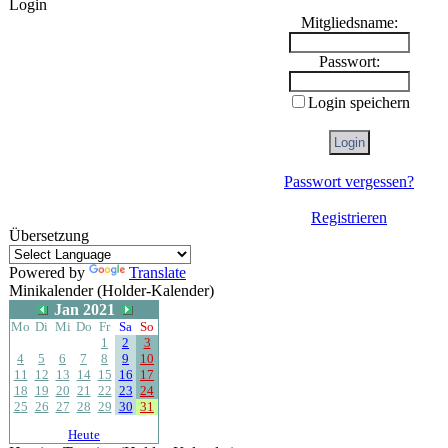
Login
Mitgliedsname:
Passwort:
Login speichern
Passwort vergessen?
Registrieren
Übersetzung
Powered by
Translate
Minikalender (Holder-Kalender)
Jan 2021
Mo
Di
Mi
Do
Fr
Sa
So
1
2
3
4
5
6
7
8
9
10
11
12
13
14
15
16
17
18
19
20
21
22
23
24
25
26
27
28
29
30
31
Heute