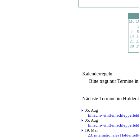
Mo
D
7
14
1
21
2
28
2
Kalenderregeln
Bitte tragt nur Termine i
Nächste Termine im Holder-
05. Aug
Einachs- & Kleinschlepperfel
05. Aug
Einachs- & Kleinschlepperfel
19. Mai
23. internationales Holdertref