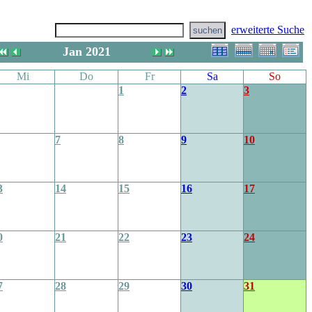
erweiterte Suche
Jan 2021
Mi
Do
Fr
Sa
So
1
2
3
7
8
9
10
3
14
15
16
17
0
21
22
23
24
7
28
29
30
31