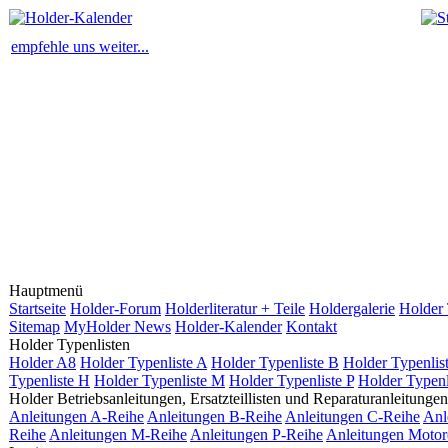
empfehle uns weiter...
Hauptmenü
Startseite
Holder-Forum
Holderliteratur + Teile
Holdergalerie
Holder 
Sitemap
MyHolder News
Holder-Kalender
Kontakt
Holder Typenlisten
Holder A8
Holder Typenliste A
Holder Typenliste B
Holder Typenlis
Typenliste H
Holder Typenliste M
Holder Typenliste P
Holder Typenl
Holder Betriebsanleitungen, Ersatzteillisten und Reparaturanleitungen
Anleitungen A-Reihe
Anleitungen B-Reihe
Anleitungen C-Reihe
Anl
Reihe
Anleitungen M-Reihe
Anleitungen P-Reihe
Anleitungen Motor