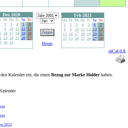
Dez 2020
Feb 2021
i
Mi
Do
Fr
Sa
So
Mo
Di
Mi
Do
Fr
Sa
So
1
2
3
4
5
6
1
2
3
4
5
6
7
8
9
10
11
12
13
8
9
10
11
12
13
14
5
16
17
18
19
20
15
16
17
18
19
20
21
2
23
24
25
26
27
22
23
24
25
26
27
28
9
30
31
Heute
piCal-0.8
n den Kalender ein, die einen
Bezug zur Marke Holder
haben.
Kalender
dtag
dtag
fen 2023