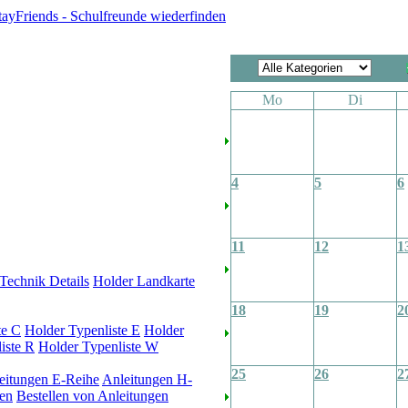
Mo
Di
4
5
6
11
12
1
Technik Details
Holder Landkarte
18
19
2
te C
Holder Typenliste E
Holder
iste R
Holder Typenliste W
25
26
2
eitungen E-Reihe
Anleitungen H-
en
Bestellen von Anleitungen