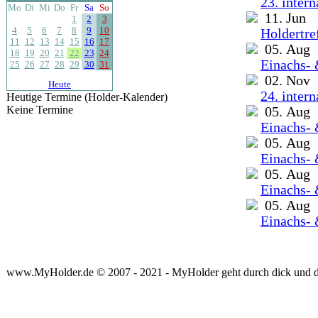
23. inter
Mo
Di
Mi
Do
Fr
Sa
So
11. Jun
1
2
3
4
5
6
7
8
9
10
Holdertre
11
12
13
14
15
16
17
05. Aug
18
19
20
21
22
23
24
Einachs- 
25
26
27
28
29
30
31
02. Nov
Heute
24. inter
Heutige Termine (Holder-Kalender)
Keine Termine
05. Aug
Einachs- 
05. Aug
Einachs- 
05. Aug
Einachs- 
05. Aug
Einachs- 
www.MyHolder.de © 2007 - 2021 - MyHolder geht durch dick und 