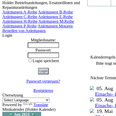
Holder Betriebsanleitungen, Ersatzteillisten und
Reparaturanleitungen
Anleitungen A-Reihe
Anleitungen B-Reihe
Anleitungen C-Reihe
Anleitungen E-Reihe
Anleitungen H-Reihe
Anleitungen M-Reihe
Anleitungen P-Reihe
Anleitungen Motoren
Bestellen von Anleitungen
Login
Mitgliedsname:
Passwort:
Kalenderregeln
Login speichern
Bitte tragt 
Nächste Termin
Passwort vergessen?
05. Aug
Registrieren
Einachs- 
Übersetzung
05. Aug
Powered by
Translate
Einachs- 
Minikalender (Holder-Kalender)
19. Mai
Jan 2021