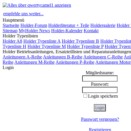
empfehle uns weiter...
Hauptmenü
Startseite
Holder-Forum
Holderliteratur + Teile
Holdergalerie
Holder 
Sitemap
MyHolder News
Holder-Kalender
Kontakt
Holder Typenlisten
Holder A8
Holder Typenliste A
Holder Typenliste B
Holder Typenlis
Typenliste H
Holder Typenliste M
Holder Typenliste P
Holder Typenl
Holder Betriebsanleitungen, Ersatzteillisten und Reparaturanleitungen
Anleitungen A-Reihe
Anleitungen B-Reihe
Anleitungen C-Reihe
Anl
Reihe
Anleitungen M-Reihe
Anleitungen P-Reihe
Anleitungen Motor
Login
Mitgliedsname:
Passwort:
Login speichern
Passwort vergessen?
Registrieren