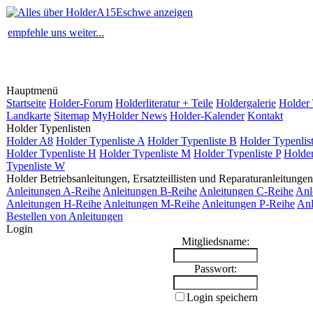
empfehle uns weiter...
Hauptmenü
Startseite
Holder-Forum
Holderliteratur + Teile
Holdergalerie
Holder 
Landkarte
Sitemap
MyHolder News
Holder-Kalender
Kontakt
Holder Typenlisten
Holder A8
Holder Typenliste A
Holder Typenliste B
Holder Typenlis
Holder Typenliste H
Holder Typenliste M
Holder Typenliste P
Holder
Typenliste W
Holder Betriebsanleitungen, Ersatzteillisten und Reparaturanleitungen
Anleitungen A-Reihe
Anleitungen B-Reihe
Anleitungen C-Reihe
Anl
Anleitungen H-Reihe
Anleitungen M-Reihe
Anleitungen P-Reihe
Anl
Bestellen von Anleitungen
Login
Mitgliedsname:
Passwort:
Login speichern