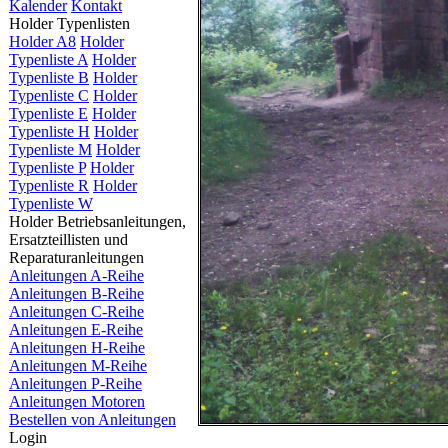
Kalender
Kontakt
Holder Typenlisten
Holder A8
Holder
Typenliste A
Holder
Typenliste B
Holder
Typenliste C
Holder
Typenliste E
Holder
Typenliste H
Holder
Typenliste M
Holder
Typenliste P
Holder
Typenliste R
Holder
Typenliste W
Holder Betriebsanleitungen,
Ersatzteillisten und
Reparaturanleitungen
Anleitungen A-Reihe
Anleitungen B-Reihe
Anleitungen C-Reihe
Anleitungen E-Reihe
Anleitungen H-Reihe
Anleitungen M-Reihe
Anleitungen P-Reihe
Anleitungen Motoren
Bestellen von Anleitungen
Login