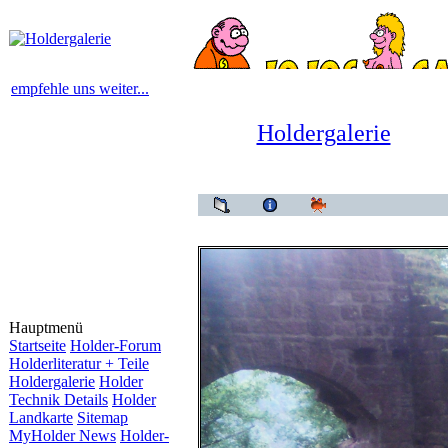
empfehle uns weiter...
Holdergalerie
Hauptmenü
Startseite
Holder-Forum
Holderliteratur + Teile
Holdergalerie
Holder
Technik Details
Holder
Landkarte
Sitemap
MyHolder News
Holder-