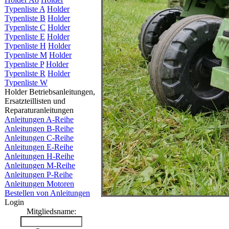
Typenliste A
Holder
Typenliste B
Holder
Typenliste C
Holder
Typenliste E
Holder
Typenliste H
Holder
Typenliste M
Holder
Typenliste P
Holder
Typenliste R
Holder
Typenliste W
Holder Betriebsanleitungen,
Ersatzteillisten und
Reparaturanleitungen
Anleitungen A-Reihe
Anleitungen B-Reihe
Anleitungen C-Reihe
Anleitungen E-Reihe
Anleitungen H-Reihe
Anleitungen M-Reihe
Anleitungen P-Reihe
Anleitungen Motoren
Bestellen von Anleitungen
Login
Mitgliedsname: