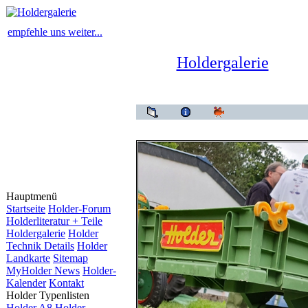
empfehle uns weiter...
Holdergalerie
Hauptmenü
Startseite
Holder-Forum
Holderliteratur + Teile
Holdergalerie
Holder
Technik Details
Holder
Landkarte
Sitemap
MyHolder News
Holder-
Kalender
Kontakt
Holder Typenlisten
Holder A8
Holder