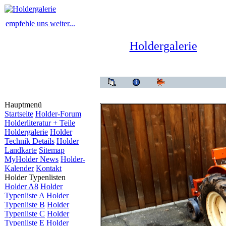
empfehle uns weiter...
Holdergalerie
Hauptmenü
Startseite
Holder-Forum
Holderliteratur + Teile
Holdergalerie
Holder
Technik Details
Holder
Landkarte
Sitemap
MyHolder News
Holder-
Kalender
Kontakt
Holder Typenlisten
Holder A8
Holder
Typenliste A
Holder
Typenliste B
Holder
Typenliste C
Holder
Typenliste E
Holder