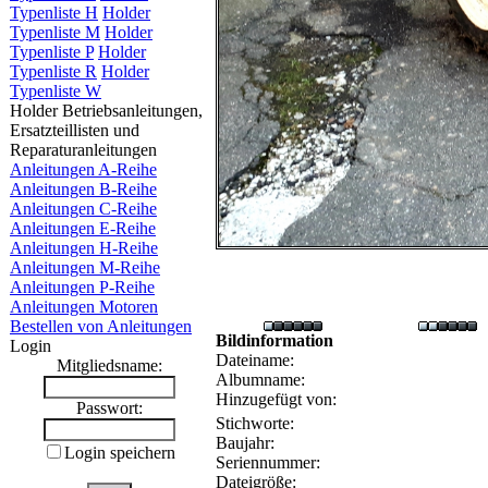
Typenliste H
Holder
Typenliste M
Holder
Typenliste P
Holder
Typenliste R
Holder
Typenliste W
Holder Betriebsanleitungen,
Ersatzteillisten und
Reparaturanleitungen
Anleitungen A-Reihe
Anleitungen B-Reihe
Anleitungen C-Reihe
Anleitungen E-Reihe
Anleitungen H-Reihe
Anleitungen M-Reihe
Anleitungen P-Reihe
Anleitungen Motoren
Bestellen von Anleitungen
Bildinformation
Login
Dateiname:
Mitgliedsname:
Albumname:
Hinzugefügt von:
Passwort:
Stichworte:
Baujahr:
Login speichern
Seriennummer:
Dateigröße: