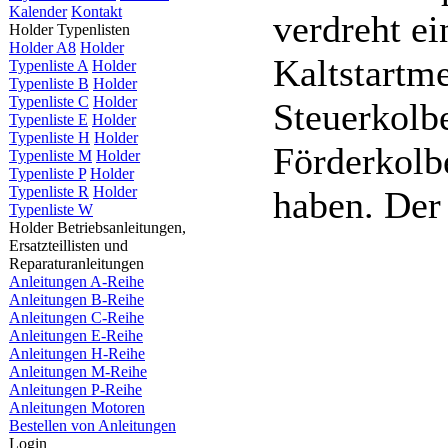
Kalender
Kontakt
verdreht e
Holder Typenlisten
Holder A8
Holder
Kaltstartme
Typenliste A
Holder
Typenliste B
Holder
Typenliste C
Holder
Steuerkolb
Typenliste E
Holder
Typenliste H
Holder
Förderkolb
Typenliste M
Holder
Typenliste P
Holder
Typenliste R
Holder
haben. Der
Typenliste W
Holder Betriebsanleitungen,
Ersatzteillisten und
Reparaturanleitungen
Anleitungen A-Reihe
Anleitungen B-Reihe
Anleitungen C-Reihe
Anleitungen E-Reihe
Anleitungen H-Reihe
Anleitungen M-Reihe
Anleitungen P-Reihe
Anleitungen Motoren
Bestellen von Anleitungen
Login