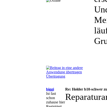
Und
Mei
läu
Gru
Übertragung
biggi
Re: Holder b10-schwer zu
Ist fast
Reparaturan
schon
zuhause hier
Registriert