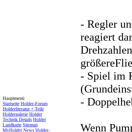
- Regler u
reagiert d
Drehzahlen
größereFli
- Spiel im 
(Grundeins
- Doppelheb
Hauptmenü
Startseite
Holder-Forum
Holderliteratur + Teile
Holdergalerie
Holder
Technik Details
Holder
Wenn Pumpe
Landkarte
Sitemap
MyHolder News
Holder-