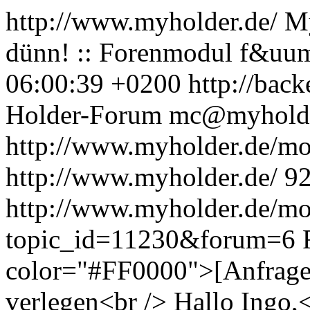
http://www.myholder.de/
My
dünn! :: Forenmodul f&u
06:00:39 +0200
http://back
Holder-Forum
mc@myholde
http://www.myholder.de/m
http://www.myholder.de/
9
http://www.myholder.de/mo
topic_id=11230&forum=6
color="#FF0000">[Anfrage
verlegen<br /> Hallo Ingo,