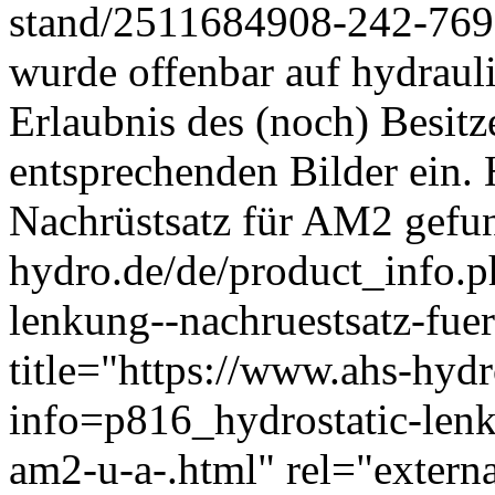
stand/2511684908-242-769
wurde offenbar auf hydrau
Erlaubnis des (noch) Besitzer
entsprechenden Bilder ein. 
Nachrüstsatz für AM2 gefu
hydro.de/de/product_info.
lenkung--nachruestsatz-fue
title="https://www.ahs-hyd
info=p816_hydrostatic-lenk
am2-u-a-.html" rel="extern