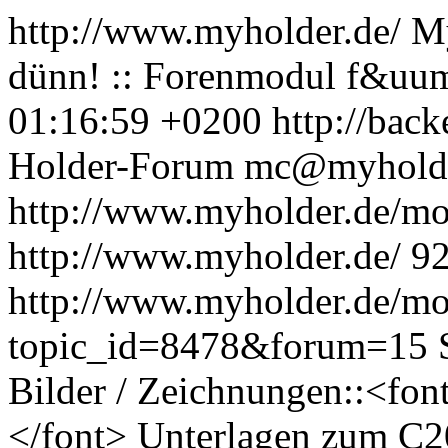
http://www.myholder.de/
My
dünn! :: Forenmodul f&u
01:16:59 +0200
http://back
Holder-Forum
mc@myholde
http://www.myholder.de/m
http://www.myholder.de/
9
http://www.myholder.de/mo
topic_id=8478&forum=15
Bilder / Zeichnungen::<fo
</font> Unterlagen zum C20