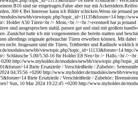
/viewtopic.php?topic_id=11135&forum=14
Biete Ersatzteile / Verschl
i meinem B16 sind sie eingetragen.Fahre aber nur mit Ackerrädern.R
en. 300 € Bei Interesse kann ich Bilder schicken.Wenn sie jemand per 
e/modules/newbb/viewtopic.php?topic_id=11135&forum=14
http://ww
ehör:: Holder A50 Türen<br /> Moin,<br /><br />eventuell hat ja jemand
üren sind ausgesprochen stabil, passen gut und sind mit großem handw
men. Zunächst hatte ich mir vorgenommen die bereits matten und beschä
nn allerdings originale gebrauchte Türen erwerben können. Mit dabei s
en nicht. Insgesamt sind die Türen, Trittbretter und Radläufe wirklich
r.de/modules/newbb/viewtopic.php?topic_id=11133&forum=14
http:/
ehör:: Schläusche 5.00/5.50-16 für Holder E8 Neu<br /> Hallo,<br /><br 
 +0200
http://www.myholder.de/modules/newbb/viewtopic.php?topic
11101&forum=14
Biete Ersatzteile / Verschleißteile / Zubehör:: Seiten
 2024 04:35:56 +0200
http://www.myholder.de/modules/newbb/viewto
6675&forum=14
Biete Ersatzteile / Verschleißteile / Zubehör:: Bremstr
ben?
Sun, 10 Mar 2024 19:22:45 +0200
http://www.myholder.de/mod