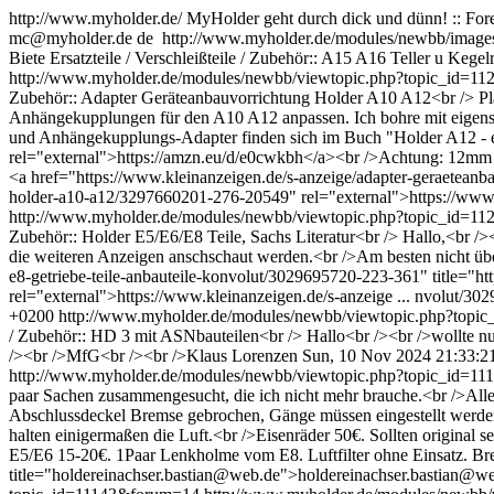
http://www.myholder.de/
MyHolder geht durch dick und dünn! :: F
mc@myholder.de
de
http://www.myholder.de/modules/newbb/image
Biete Ersatzteile / Verschleißteile / Zubehör:: A15 A16 Teller u Keg
http://www.myholder.de/modules/newbb/viewtopic.php?topic_id=1
Zubehör:: Adapter Geräteanbauvorrichtung Holder A10 A12<br /> Pl
Anhängekupplungen für den A10 A12 anpassen. Ich bohre mit eigens
und Anhängekupplungs-Adapter finden sich im Buch "Holder A12 - ei
rel="external">https://amzn.eu/d/e0cwkbh</a><br />Achtung: 12mm 
<a href="https://www.kleinanzeigen.de/s-anzeige/adapter-geraeteanb
holder-a10-a12/3297660201-276-20549" rel="external">https://www.
http://www.myholder.de/modules/newbb/viewtopic.php?topic_id=1
Zubehör:: Holder E5/E6/E8 Teile, Sachs Literatur<br /> Hallo,<br /
die weiteren Anzeigen anschschaut werden.<br />Am besten nicht üb
e8-getriebe-teile-anbauteile-konvolut/3029695720-223-361" title="ht
rel="external">https://www.kleinanzeigen.de/s-anzeige ... nvolut/
+0200
http://www.myholder.de/modules/newbb/viewtopic.php?topi
/ Zubehör:: HD 3 mit ASNbauteilen<br /> Hallo<br /><br />wollte nur
/><br />MfG<br /><br />Klaus Lorenzen
Sun, 10 Nov 2024 21:33:2
http://www.myholder.de/modules/newbb/viewtopic.php?topic_id=
paar Sachen zusammengesucht, die ich nicht mehr brauche.<br />All
Abschlussdeckel Bremse gebrochen, Gänge müssen eingestellt werden.
halten einigermaßen die Luft.<br />Eisenräder 50€. Sollten original s
E5/E6 15-20€. 1Paar Lenkholme vom E8. Luftfilter ohne Einsatz. Br
title="holdereinachser.bastian@web.de">holdereinachser.bastian@we