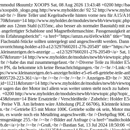
orenmodul f&uuml;r XOOPS
Sat, 08 Aug 2026 13:43:48 +0200
http://b
s/xoopsbb_slogo.png
http://www.myholder.de/
92
52
http://www.myho
elrad<br /> Biete Teller und Kegelradwelle hinten vorne neu für A15/A
1270&forum=14
http://www.myholder.de/modules/newbb/viewtopic.p
atte aus 12mm Stahl (s355mc, also besser als normaler Baustahl) mi
 angefertigter Schablone und Magnetbohrmaschine. Passgenauigkeit an
n Erfahrungsbericht": <a href="https://amzn.eu/d/e0cwkbh" title="ht
Flachstahl-Stücke sollten untergelegt und angeschweißt werden. Dann
auvorrichtung-holder-a10-a12/3297660201-276-20549" title="https://w
kleinanzeigen.de/s-anzeige ... -a12/3297660201-276-20549</a>
Sat, 
1267&forum=14
http://www.myholder.de/modules/newbb/viewtopic.p
><br />habe das mal zusammengefasst.<br />Diverse Teile zu Holder E5
er PN, da bekomme ich keine Benachrichtigungen.<br /><br />Link:<br
tps://www.kleinanzeigen.de/s-anzeige/holder-e5-e6-e8-getriebe-teile-
3029695720-223-361</a><br /><br /><br /><br /> Anzeigen-ID<br /> 3
c_id=11211&forum=14
http://www.myholder.de/modules/newbb/viewt
 sagen das der Motor incl allem was weiter unten steht noch zu haben i
1 +0200
http://www.myholder.de/modules/newbb/viewtopic.php?top
11143&forum=14
Biete Ersatzteile / Verschleißteile / Zubehör:: Holder 
e Preise VB. Am liebsten wäre Abholung (PLZ 66706), Kleinteile könn
<br />Getriebe E5 mit Motor 100€. Getriebe sollte ok sein, Motor mus
ein, es wurde noch ein Metallring angeschweißt.<br />Drehpflug 90€. Gr
emsgestänge 255.<br /><br />Bilder auf Anfrage (<a href="mailto:hol
b.de</a>)<br /><br />Gruß,<br />Bastian
Sat, 13 Jul 2024 18:50:06 