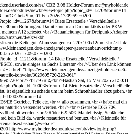
ackend.userland.com/rss/
CBB 3,08
Holder-Forum
mc@myholder.de
lder.de/modules/newbb/viewtopic.php?topic_id=11270&forum=14
16 . mfG Chris
Sun, 01 Feb 2026 13:09:59 +0200
hp?topic_id=11267&forum=14
Biete Ersatzteile / Verschleißteile /
t zwei 30mm Bohrungen. Damit kann man Dreipunktkits oder PKW
 meinem A12 getestet.<br />Bauanleitungen für Dreipunkt-Adapter
tps://amzn.eu/d/e0cwkbh"
 sitzen die Keile gut. Abmessungen ca. 270x100x12mm.<br />Link:
ww.kleinanzeigen.de/s-anzeige/adapter-geraeteanbauvorrichtung-
10 Jan 2026 17:09:07 +0200
hp?topic_id=11211&forum=14
Biete Ersatzteile / Verschleißteile /
/E6/E8, sowie einiges an Sachs Literatur.<br />Über den Link können
 /><a href="https://www.kleinanzeigen.de/s-anzeige/holder-e5-e6-
anbauteile-konvolut/3029695720-223-361"
029695720<br /><br />Gruß,<br />Bastian
Sat, 15 Mar 2025 21:50:11
opic.php?topic_id=10003&forum=14
Biete Ersatzteile / Verschleißteile
st. ist eigentlich zu schade um im beim Schrotthändler abzugeben.<br
ic_id=10003&forum=14
E5/E6/E8 Getriebe, Teile etc.<br /> allo zusammen,<br />habe mal ein
en natürlich versendet werden.<br /><br />Getriebe E6G 70€.
s überholt werden.<br />Räder 6-9 50€. Mantel rissig, Schläuche
ad kein Bild da, wurde restauriert und benutzt.<br />Kleinteile für
dereinachser.bastian@web.de"
+0200
http://www.myholder.de/modules/newbb/viewtopic.php?