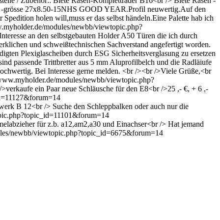
eißteile / Zubehör:: Biete Rasen-Kompletträder B16<br /> Biete Rasen -
eifen -grösse 27x8.50-15NHS GOOD YEAR.Profil neuwertig.Auf den
Spedition holen will,muss er das selbst händeln.Eine Palette hab ich
w.myholder.de/modules/newbb/viewtopic.php?
 Interesse an den selbstgebauten Holder A50 Türen die ich durch
erklichen und schweißtechnischen Sachverstand angefertigt worden.
digten Plexiglascheiben durch ESG Sicherheitsverglasung zu ersetzen
ind passende Trittbretter aus 5 mm Aluprofilbelch und die Radläiufe
 hochwertig. Bei Interesse gerne melden. <br /><br />Viele Grüße,<br
/www.myholder.de/modules/newbb/viewtopic.php?
/>verkaufe ein Paar neue Schläusche für den E8<br />25 ,- €, + 6 ,-
_id=11127&forum=14
mähwerk B 12<br /> Suche den Schleppbalken oder auch nur die
pic.php?topic_id=11101&forum=14
ommelabzieher für z.b. a12,am2,a30 und Einachser<br /> Hat jemand
ules/newbb/viewtopic.php?topic_id=6675&forum=14