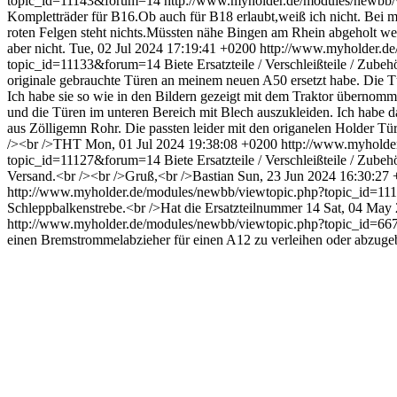
topic_id=11143&forum=14
http://www.myholder.de/modules/newbb
Kompletträder für B16.Ob auch für B18 erlaubt,weiß ich nicht. Be
roten Felgen steht nichts.Müssten nähe Bingen am Rhein abgeholt werd
aber nicht.
Tue, 02 Jul 2024 17:19:41 +0200
http://www.myholder.d
topic_id=11133&forum=14
Biete Ersatzteile / Verschleißteile / Zub
originale gebrauchte Türen an meinem neuen A50 ersetzt habe. Die T
Ich habe sie so wie in den Bildern gezeigt mit dem Traktor übernom
und die Türen im unteren Bereich mit Blech auszukleiden. Ich habe da
aus Zölligemn Rohr. Die passten leider mit den origanelen Holder Tür
/><br />THT
Mon, 01 Jul 2024 19:38:08 +0200
http://www.myholde
topic_id=11127&forum=14
Biete Ersatzteile / Verschleißteile / Zub
Versand.<br /><br />Gruß,<br />Bastian
Sun, 23 Jun 2024 16:30:27
http://www.myholder.de/modules/newbb/viewtopic.php?topic_id=
Schleppbalkenstrebe.<br />Hat die Ersatzteilnummer 14
Sat, 04 May
http://www.myholder.de/modules/newbb/viewtopic.php?topic_id=
einen Bremstrommelabzieher für einen A12 zu verleihen oder abzuge