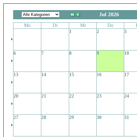
Jul 2026
Mo
Di
Mi
Do
1
2
3
6
7
8
9
10
13
14
15
16
17
20
21
22
23
24
27
28
29
30
31