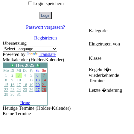
Login speichern
Passwort vergessen?
Kategorie
Registrieren
Übersetzung
Eingetragen von
Powered by
Translate
Klasse
Minikalender (Holder-Kalender)
Dez 2025
Regeln f�r
Mo
Di
Mi
Do
Fr
Sa
So
wiederkehrende
1
2
3
4
5
6
7
8
9
10
11
12
13
14
Termine
15
16
17
18
19
20
21
22
23
24
25
26
27
28
Letzte �nderung
29
30
31
Heute
Heutige Termine (Holder-Kalender)
Keine Termine