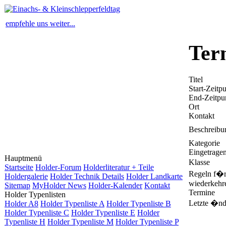
empfehle uns weiter...
Ter
Titel
Start-Zeitp
End-Zeitpu
Ort
Kontakt
Beschreibu
Kategorie
Eingetrage
Hauptmenü
Klasse
Startseite
Holder-Forum
Holderliteratur + Teile
Regeln f�
Holdergalerie
Holder Technik Details
Holder Landkarte
wiederkehr
Sitemap
MyHolder News
Holder-Kalender
Kontakt
Termine
Holder Typenlisten
Letzte �nd
Holder A8
Holder Typenliste A
Holder Typenliste B
Holder Typenliste C
Holder Typenliste E
Holder
Typenliste H
Holder Typenliste M
Holder Typenliste P