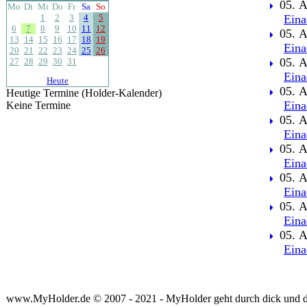
05. A
Mo
Di
Mi
Do
Fr
Sa
So
1
2
3
4
5
Eina
6
7
8
9
10
11
12
05. A
13
14
15
16
17
18
19
Eina
20
21
22
23
24
25
26
05. A
27
28
29
30
31
Eina
Heute
05. A
Heutige Termine (Holder-Kalender)
Eina
Keine Termine
05. A
Eina
05. A
Eina
05. A
Eina
05. A
Eina
05. A
Eina
www.MyHolder.de © 2007 - 2021 - MyHolder geht durch dick und 