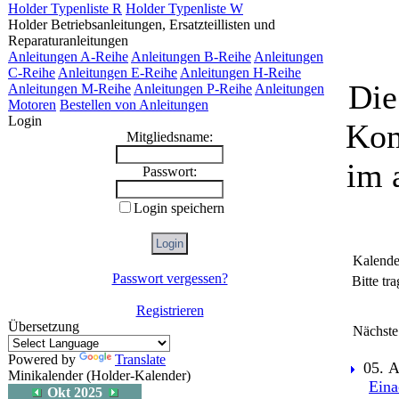
Holder Typenliste R
Holder Typenliste W
Holder Betriebsanleitungen, Ersatzteillisten und
Reparaturanleitungen
Anleitungen A-Reihe
Anleitungen B-Reihe
Anleitungen
C-Reihe
Anleitungen E-Reihe
Anleitungen H-Reihe
Die
Anleitungen M-Reihe
Anleitungen P-Reihe
Anleitungen
Motoren
Bestellen von Anleitungen
Login
Kom
Mitgliedsname:
im 
Passwort:
Login speichern
Kalende
Passwort vergessen?
Bitte tr
Registrieren
Übersetzung
Nächste
Powered by
Translate
05. A
Minikalender (Holder-Kalender)
Eina
Okt 2025