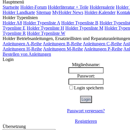
Hauptmenü
Startseite
Holder-Forum
Holderliteratur + Teile
Holdergalerie
Holder 
Holder Landkarte
Sitemap
MyHolder News
Holder-Kalender
Kontak
Holder Typenlisten
Holder A8
Holder Typenliste A
Holder Typenliste B
Holder Typenlis
Typenliste E
Holder Typenliste H
Holder Typenliste M
Holder Typenl
Typenliste R
Holder Typenliste W
Holder Betriebsanleitungen, Ersatzteillisten und Reparaturanleitungen
Anleitungen A-Reihe
Anleitungen B-Reihe
Anleitungen C-Reihe
Anl
Anleitungen H-Reihe
Anleitungen M-Reihe
Anleitungen P-Reihe
Anl
Bestellen von Anleitungen
Login
Mitgliedsname:
Passwort:
Login speichern
Passwort vergessen?
Registrieren
Übersetzung