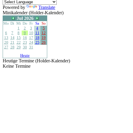
Powered by
Translate
Minikalender (Holder-Kalender)
Jul 2026
Mo
Di
Mi
Do
Fr
Sa
So
1
2
3
4
5
6
7
8
9
10
11
12
13
14
15
16
17
18
19
20
21
22
23
24
25
26
27
28
29
30
31
Heute
Heutige Termine (Holder-Kalender)
Keine Termine