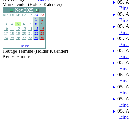
05. A
Minikalender (Holder-Kalender)
Eina
Nov 2025
05. A
Mo
Di
Mi
Do
Fr
Sa
So
1
2
Eina
3
4
5
6
7
8
9
05. A
10
11
12
13
14
15
16
Eina
17
18
19
20
21
22
23
05. A
24
25
26
27
28
29
30
Eina
Heute
05. A
Heutige Termine (Holder-Kalender)
Eina
Keine Termine
05. A
Eina
05. A
Eina
05. A
Eina
05. A
Eina
05. A
Eina