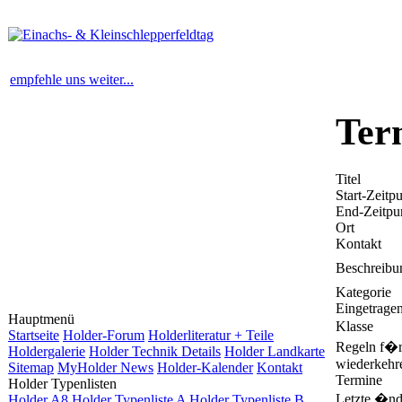
empfehle uns weiter...
Ter
Titel
Start-Zeitp
End-Zeitpu
Ort
Kontakt
Beschreibu
Kategorie
Eingetrage
Hauptmenü
Klasse
Startseite
Holder-Forum
Holderliteratur + Teile
Regeln f�
Holdergalerie
Holder Technik Details
Holder Landkarte
wiederkehr
Sitemap
MyHolder News
Holder-Kalender
Kontakt
Termine
Holder Typenlisten
Letzte �nd
Holder A8
Holder Typenliste A
Holder Typenliste B