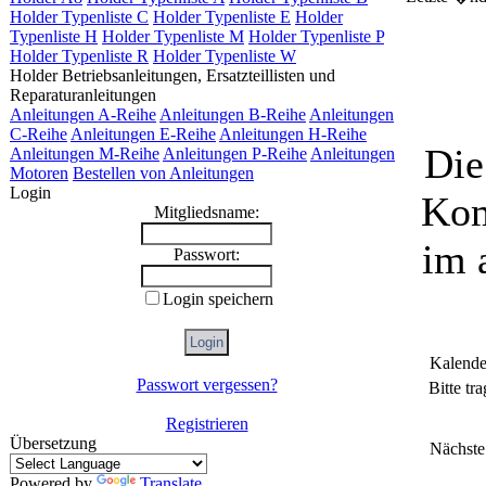
Holder Typenliste C
Holder Typenliste E
Holder
Typenliste H
Holder Typenliste M
Holder Typenliste P
Holder Typenliste R
Holder Typenliste W
Holder Betriebsanleitungen, Ersatzteillisten und
Reparaturanleitungen
Anleitungen A-Reihe
Anleitungen B-Reihe
Anleitungen
C-Reihe
Anleitungen E-Reihe
Anleitungen H-Reihe
Die
Anleitungen M-Reihe
Anleitungen P-Reihe
Anleitungen
Motoren
Bestellen von Anleitungen
Login
Kom
Mitgliedsname:
im 
Passwort:
Login speichern
Kalende
Passwort vergessen?
Bitte tr
Registrieren
Übersetzung
Nächste
Powered by
Translate