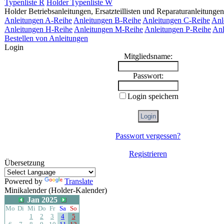
Typenliste R
Holder Typenliste W
Holder Betriebsanleitungen, Ersatzteillisten und Reparaturanleitungen
Anleitungen A-Reihe
Anleitungen B-Reihe
Anleitungen C-Reihe
Anl
Anleitungen H-Reihe
Anleitungen M-Reihe
Anleitungen P-Reihe
Anl
Bestellen von Anleitungen
Login
Mitgliedsname:
Passwort:
Login speichern
Passwort vergessen?
Registrieren
Übersetzung
Powered by
Translate
Minikalender (Holder-Kalender)
Jan 2025
Mo
Di
Mi
Do
Fr
Sa
So
1
2
3
4
5