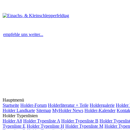
empfehle uns weiter...
Hauptmenü
Startseite
Holder-Forum
Holderliteratur + Teile
Holdergalerie
Holder 
Holder Landkarte
Sitemap
MyHolder News
Holder-Kalender
Kontak
Holder Typenlisten
Holder A8
Holder Typenliste A
Holder Typenliste B
Holder Typenlis
Typenliste E
Holder Typenliste H
Holder Typenliste M
Holder Typenl