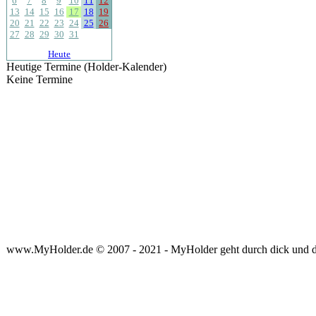
6
7
8
9
10
11
12
13
14
15
16
17
18
19
20
21
22
23
24
25
26
27
28
29
30
31
Heute
Heutige Termine (Holder-Kalender)
Keine Termine
www.MyHolder.de © 2007 - 2021 - MyHolder geht durch dick und 