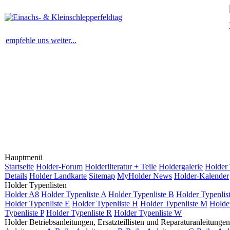
empfehle uns weiter...
Hauptmenü
Startseite
Holder-Forum
Holderliteratur + Teile
Holdergalerie
Holder
Details
Holder Landkarte
Sitemap
MyHolder News
Holder-Kalender
Holder Typenlisten
Holder A8
Holder Typenliste A
Holder Typenliste B
Holder Typenlis
Holder Typenliste E
Holder Typenliste H
Holder Typenliste M
Holde
Typenliste P
Holder Typenliste R
Holder Typenliste W
Holder Betriebsanleitungen, Ersatzteillisten und Reparaturanleitungen