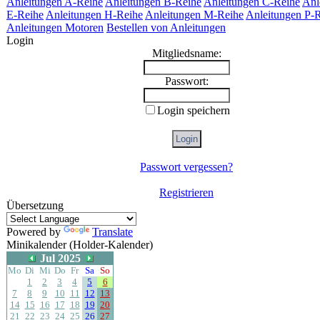
Anleitungen A-Reihe
Anleitungen B-Reihe
Anleitungen C-Reihe
Anl
E-Reihe
Anleitungen H-Reihe
Anleitungen M-Reihe
Anleitungen P-
Anleitungen Motoren
Bestellen von Anleitungen
Login
Mitgliedsname:
Passwort:
Login speichern
Passwort vergessen?
Registrieren
Übersetzung
Powered by
Translate
Minikalender (Holder-Kalender)
Jul 2025
Mo
Di
Mi
Do
Fr
Sa
So
1
2
3
4
5
6
7
8
9
10
11
12
13
14
15
16
17
18
19
20
21
22
23
24
25
26
27