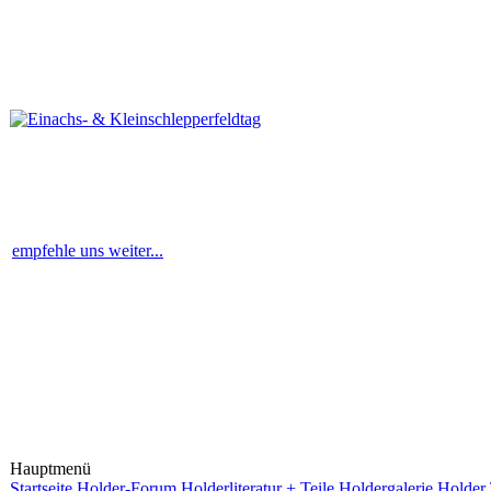
empfehle uns weiter...
Hauptmenü
Startseite
Holder-Forum
Holderliteratur + Teile
Holdergalerie
Holder 