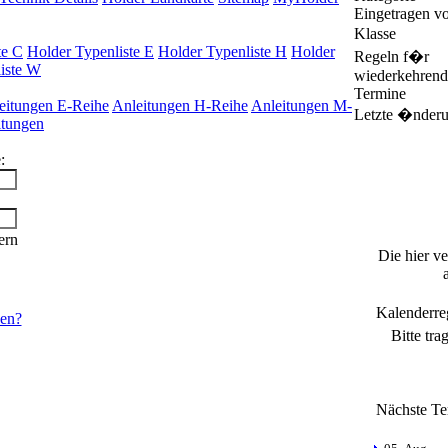
Eingetragen v
Klasse
te C
Holder Typenliste E
Holder Typenliste H
Holder
Regeln f�r
iste W
wiederkehrend
Termine
eitungen E-Reihe
Anleitungen H-Reihe
Anleitungen M-
Letzte �nder
itungen
:
ern
Die hier v
Kalenderre
sen?
Bitte tra
Nächste Te