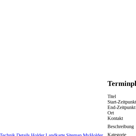
Terminp
Titel
Start-Zeitpunk
End-Zeitpunkt
Ort
Kontakt
Beschreibung
Kategorie
Technik Details
Holder Landkarte
Sitemap
MyHolder