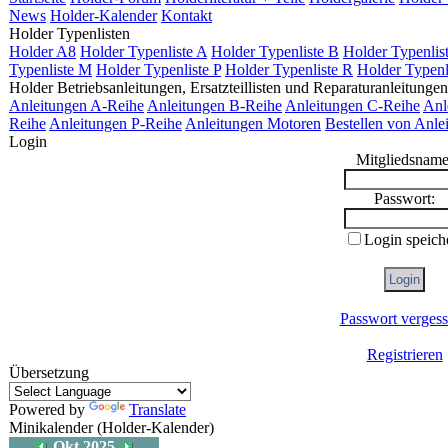
News
Holder-Kalender
Kontakt
Holder Typenlisten
Holder A8
Holder Typenliste A
Holder Typenliste B
Holder Typenlis
Typenliste M
Holder Typenliste P
Holder Typenliste R
Holder Typenl
Holder Betriebsanleitungen, Ersatzteillisten und Reparaturanleitungen
Anleitungen A-Reihe
Anleitungen B-Reihe
Anleitungen C-Reihe
Anl
Reihe
Anleitungen P-Reihe
Anleitungen Motoren
Bestellen von Anle
Login
Mitgliedsname
Passwort:
Login speich
Passwort verges
Registrieren
Übersetzung
Powered by
Translate
Minikalender (Holder-Kalender)
Okt 2025