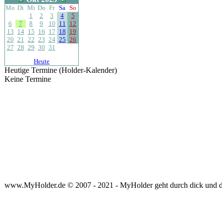
Mo
Di
Mi
Do
Fr
Sa
So
1
2
3
4
5
6
7
8
9
10
11
12
13
14
15
16
17
18
19
20
21
22
23
24
25
26
27
28
29
30
31
Heute
Heutige Termine (Holder-Kalender)
Keine Termine
www.MyHolder.de © 2007 - 2021 - MyHolder geht durch dick und 