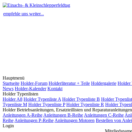
empfehle uns weiter...
Hauptmenü
Startseite
Holder-Forum
Holderliteratur + Teile
Holdergalerie
Holder 
News
Holder-Kalender
Kontakt
Holder Typenlisten
Holder A8
Holder Typenliste A
Holder Typenliste B
Holder Typenlis
Typenliste M
Holder Typenliste P
Holder Typenliste R
Holder Typenl
Holder Betriebsanleitungen, Ersatzteillisten und Reparaturanleitungen
Anleitungen A-Reihe
Anleitungen B-Reihe
Anleitungen C-Reihe
Anl
Reihe
Anleitungen P-Reihe
Anleitungen Motoren
Bestellen von Anle
Login
Mitgliedsname