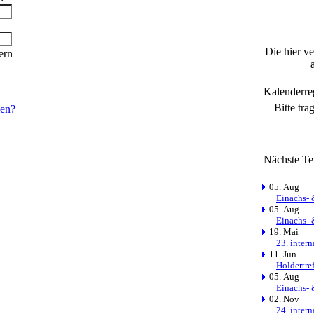
Die hier v
ern
Kalenderre
Bitte tra
sen?
Nächste Te
05. Aug
Einachs- 
05. Aug
Einachs- 
19. Mai
23. inter
11. Jun
Holdertre
05. Aug
Einachs- 
02. Nov
24. inter