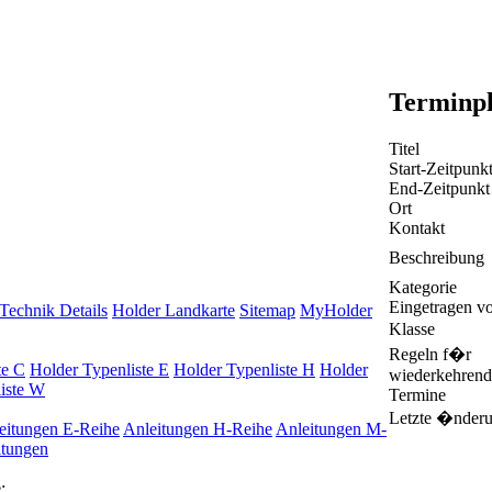
Terminp
Titel
Start-Zeitpunk
End-Zeitpunkt
Ort
Kontakt
Beschreibung
Kategorie
Eingetragen v
Technik Details
Holder Landkarte
Sitemap
MyHolder
Klasse
Regeln f�r
te C
Holder Typenliste E
Holder Typenliste H
Holder
wiederkehrend
iste W
Termine
Letzte �nder
eitungen E-Reihe
Anleitungen H-Reihe
Anleitungen M-
itungen
: