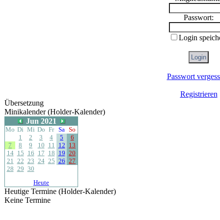
Passwort:
Login speich
Passwort verges
Registrieren
Übersetzung
Minikalender (Holder-Kalender)
Jun 2021
Mo
Di
Mi
Do
Fr
Sa
So
1
2
3
4
5
6
7
8
9
10
11
12
13
14
15
16
17
18
19
20
21
22
23
24
25
26
27
28
29
30
Heute
Heutige Termine (Holder-Kalender)
Keine Termine