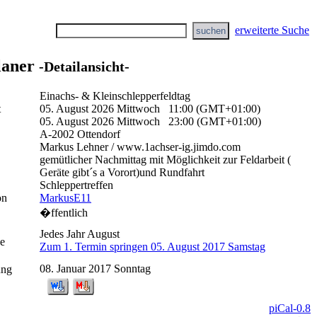
erweiterte Suche
laner
-Detailansicht-
Einachs- & Kleinschlepperfeldtag
t
05. August 2026 Mittwoch 11:00 (GMT+01:00)
05. August 2026 Mittwoch 23:00 (GMT+01:00)
A-2002 Ottendorf
Markus Lehner / www.1achser-ig.jimdo.com
gemütlicher Nachmittag mit Möglichkeit zur Feldarbeit (
Geräte gibt´s a Vorort)und Rundfahrt
Schleppertreffen
on
MarkusE11
�ffentlich
Jedes Jahr August
e
Zum 1. Termin springen 05. August 2017 Samstag
08. Januar 2017 Sonntag
ung
piCal-0.8