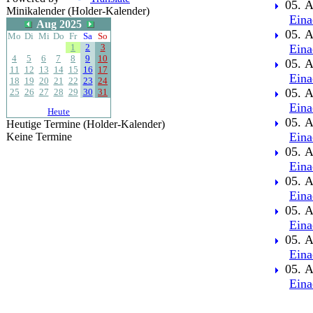
05. A
Minikalender (Holder-Kalender)
Eina
Aug 2025
05. A
Mo
Di
Mi
Do
Fr
Sa
So
1
2
3
Eina
4
5
6
7
8
9
10
05. A
11
12
13
14
15
16
17
Eina
18
19
20
21
22
23
24
05. A
25
26
27
28
29
30
31
Eina
Heute
05. A
Heutige Termine (Holder-Kalender)
Eina
Keine Termine
05. A
Eina
05. A
Eina
05. A
Eina
05. A
Eina
05. A
Eina