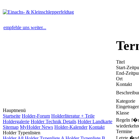
empfehle uns weiter...
Ter
Titel
Start-Zeitp
End-Zeitpu
Ort
Kontakt
Beschreibu
Kategorie
Eingetrage
Hauptmenü
Klasse
Startseite
Holder-Forum
Holderliteratur + Teile
Regeln f�
Holdergalerie
Holder Technik Details
Holder Landkarte
wiederkehr
Sitemap
MyHolder News
Holder-Kalender
Kontakt
Termine
Holder Typenlisten
Letzte �nd
Holder A8
Holder Typenliste A
Holder Typenliste B