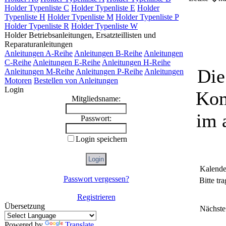
Holder Typenliste C
Holder Typenliste E
Holder
Typenliste H
Holder Typenliste M
Holder Typenliste P
Holder Typenliste R
Holder Typenliste W
Holder Betriebsanleitungen, Ersatzteillisten und
Reparaturanleitungen
Anleitungen A-Reihe
Anleitungen B-Reihe
Anleitungen
C-Reihe
Anleitungen E-Reihe
Anleitungen H-Reihe
Die
Anleitungen M-Reihe
Anleitungen P-Reihe
Anleitungen
Motoren
Bestellen von Anleitungen
Login
Kom
Mitgliedsname:
im 
Passwort:
Login speichern
Kalende
Passwort vergessen?
Bitte tr
Registrieren
Übersetzung
Nächste
Powered by
Translate