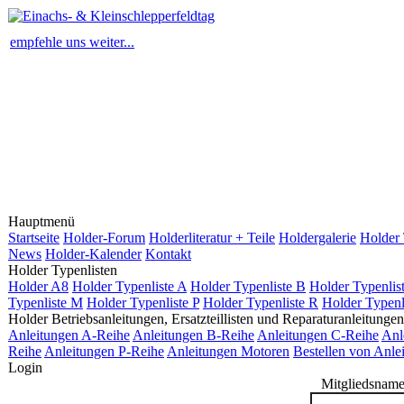
empfehle uns weiter...
Hauptmenü
Startseite
Holder-Forum
Holderliteratur + Teile
Holdergalerie
Holder 
News
Holder-Kalender
Kontakt
Holder Typenlisten
Holder A8
Holder Typenliste A
Holder Typenliste B
Holder Typenlis
Typenliste M
Holder Typenliste P
Holder Typenliste R
Holder Typenl
Holder Betriebsanleitungen, Ersatzteillisten und Reparaturanleitungen
Anleitungen A-Reihe
Anleitungen B-Reihe
Anleitungen C-Reihe
Anl
Reihe
Anleitungen P-Reihe
Anleitungen Motoren
Bestellen von Anle
Login
Mitgliedsname