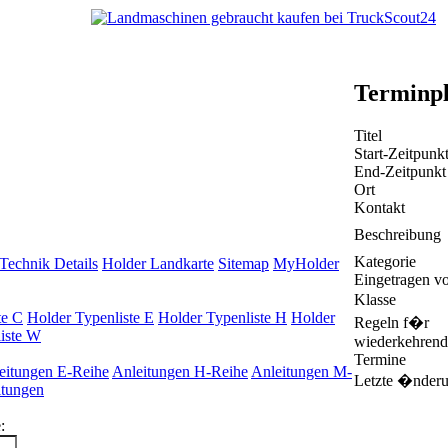
Terminp
Titel
Start-Zeitpunk
End-Zeitpunkt
Ort
Kontakt
Beschreibung
Kategorie
Technik Details
Holder Landkarte
Sitemap
MyHolder
Eingetragen v
Klasse
te C
Holder Typenliste E
Holder Typenliste H
Holder
Regeln f�r
iste W
wiederkehrend
Termine
eitungen E-Reihe
Anleitungen H-Reihe
Anleitungen M-
Letzte �nder
itungen
: