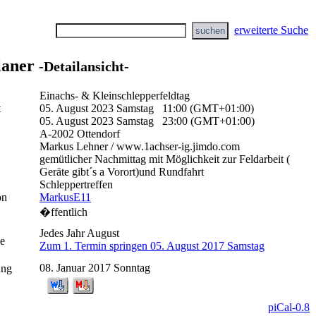
erweiterte Suche
laner
-Detailansicht-
Einachs- & Kleinschlepperfeldtag
t
05. August 2023 Samstag 11:00 (GMT+01:00)
05. August 2023 Samstag 23:00 (GMT+01:00)
A-2002 Ottendorf
Markus Lehner / www.1achser-ig.jimdo.com
gemütlicher Nachmittag mit Möglichkeit zur Feldarbeit (
Geräte gibt´s a Vorort)und Rundfahrt
Schleppertreffen
on
MarkusE11
�ffentlich
Jedes Jahr August
e
Zum 1. Termin springen 05. August 2017 Samstag
08. Januar 2017 Sonntag
ung
piCal-0.8