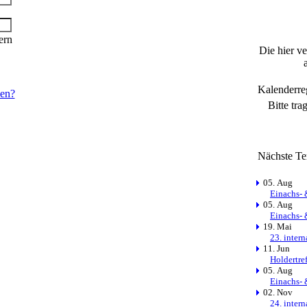
ern
Die hier v
Kalenderre
sen?
Bitte tra
Nächste Te
05. Aug
Einachs- 
05. Aug
Einachs- 
19. Mai
23. inter
11. Jun
Holdertre
05. Aug
Einachs- 
02. Nov
24. inter