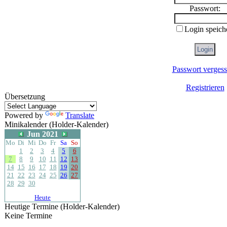
Passwort:
Login speich
Passwort verges
Registrieren
Übersetzung
Powered by
Translate
Minikalender (Holder-Kalender)
Jun 2021
Mo
Di
Mi
Do
Fr
Sa
So
1
2
3
4
5
6
7
8
9
10
11
12
13
14
15
16
17
18
19
20
21
22
23
24
25
26
27
28
29
30
Heute
Heutige Termine (Holder-Kalender)
Keine Termine