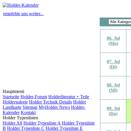
empfehle uns weiter...
06. Jul
(Mo)
07. Jul
(Di)
08. Jul
(Mi)
Hauptmenü
Startseite
Holder-Forum
Holderliteratur + Teile
Holdergalerie
Holder Technik Details
Holder
Landkarte
Sitemap
MyHolder News
Holder-
09. Jul
Kalender
Kontakt
(Do)
Holder Typenlisten
Holder A8
Holder Typenliste A
Holder Typenliste
B
Holder Typenliste C
Holder Typenliste E