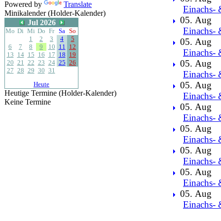
Powered by
Translate
Einachs- 
Minikalender (Holder-Kalender)
05. Aug
Jul 2026
Einachs- 
Mo
Di
Mi
Do
Fr
Sa
So
1
2
3
4
5
05. Aug
6
7
8
9
10
11
12
Einachs- 
13
14
15
16
17
18
19
05. Aug
20
21
22
23
24
25
26
27
28
29
30
31
Einachs- 
05. Aug
Heute
Heutige Termine (Holder-Kalender)
Einachs- 
Keine Termine
05. Aug
Einachs- 
05. Aug
Einachs- 
05. Aug
Einachs- 
05. Aug
Einachs- 
05. Aug
Einachs- 