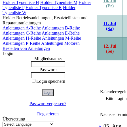
10. Jul
Holder Typenliste H
Holder Typenliste M
Holder
(Fr)
Typenliste P
Holder Typenliste R
Holder
Typenliste W
Holder Betriebsanleitungen, Ersatzteillisten und
Reparaturanleitungen
11. Jul
Anleitungen A-Reihe
Anleitungen B-Reihe
(Sa)
Anleitungen C-Reihe
Anleitungen E-Reihe
Anleitungen H-Reihe
Anleitungen M-Reihe
Anleitungen P-Reihe
Anleitungen Motoren
12. Jul
Bestellen von Anleitungen
(So)
Login
Mitgliedsname:
Passwort:
Login speichern
Kalenderregel
Bitte tragt
Passwort vergessen?
Registrieren
Nächste Termi
Übersetzung
05. Aug