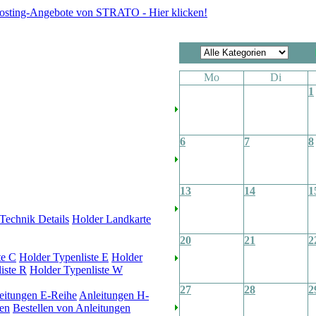
Mo
Di
1
6
7
8
13
14
1
Technik Details
Holder Landkarte
20
21
2
te C
Holder Typenliste E
Holder
iste R
Holder Typenliste W
27
28
2
eitungen E-Reihe
Anleitungen H-
en
Bestellen von Anleitungen