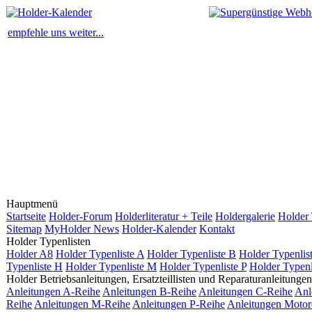
empfehle uns weiter...
Hauptmenü
Startseite
Holder-Forum
Holderliteratur + Teile
Holdergalerie
Holder 
Sitemap
MyHolder News
Holder-Kalender
Kontakt
Holder Typenlisten
Holder A8
Holder Typenliste A
Holder Typenliste B
Holder Typenlis
Typenliste H
Holder Typenliste M
Holder Typenliste P
Holder Typenl
Holder Betriebsanleitungen, Ersatzteillisten und Reparaturanleitungen
Anleitungen A-Reihe
Anleitungen B-Reihe
Anleitungen C-Reihe
Anl
Reihe
Anleitungen M-Reihe
Anleitungen P-Reihe
Anleitungen Motor