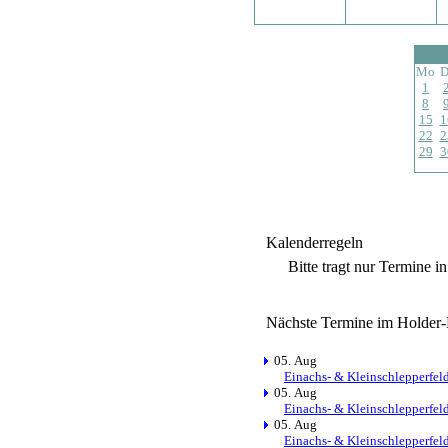
Mo
D
1
8
15
1
22
2
29
3
Kalenderregeln
Bitte tragt nur Termine i
Nächste Termine im Holder-
05. Aug
Einachs- & Kleinschlepperfel
05. Aug
Einachs- & Kleinschlepperfel
05. Aug
Einachs- & Kleinschlepperfel