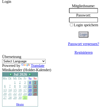
Login
Mitgliedsname:
Passwort:
Login speichern
Passwort vergessen?
Registrieren
Übersetzung
Powered by
Translate
Minikalender (Holder-Kalender)
Jul 2026
Mo
Di
Mi
Do
Fr
Sa
So
1
2
3
4
5
6
7
8
9
10
11
12
13
14
15
16
17
18
19
20
21
22
23
24
25
26
27
28
29
30
31
Heute