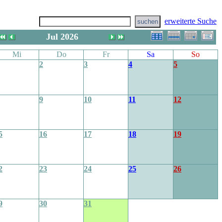
erweiterte Suche
Jul 2026
Mi
Do
Fr
Sa
So
2
3
4
5
9
10
11
12
5
16
17
18
19
2
23
24
25
26
9
30
31