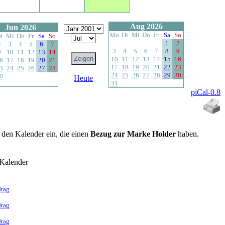
Aug 2026
Jun 2026
Mo
Di
Mi
Do
Fr
Sa
So
i
Mi
Do
Fr
Sa
So
1
2
2
3
4
5
6
7
3
4
5
6
7
8
9
9
10
11
12
13
14
10
11
12
13
14
15
16
6
17
18
19
20
21
17
18
19
20
21
22
23
3
24
25
26
27
28
24
25
26
27
28
29
30
0
Heute
31
piCal-0.8
n den Kalender ein, die einen
Bezug zur Marke Holder
haben.
Kalender
dtag
dtag
dtag