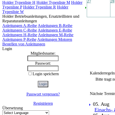
27
28
Holder Typenliste H
Holder Typenliste M
Holder
Typenliste P
Holder Typenliste R
Holder
Typenliste W
Holder Betriebsanleitungen, Ersatzteillisten und
Reparaturanleitungen
Anleitungen A-Reihe
Anleitungen B-Reihe
Anleitungen C-Reihe
Anleitungen E-Reihe
Anleitungen H-Reihe
Anleitungen M-Reihe
Anleitungen P-Reihe
Anleitungen Motoren
Bestellen von Anleitungen
Login
Mitgliedsname:
Passwort:
Kalenderregeln
Login speichern
Bitte tragt 
Nächste Termin
Passwort vergessen?
Registrieren
05. Aug
Übersetzung
Einachs- 