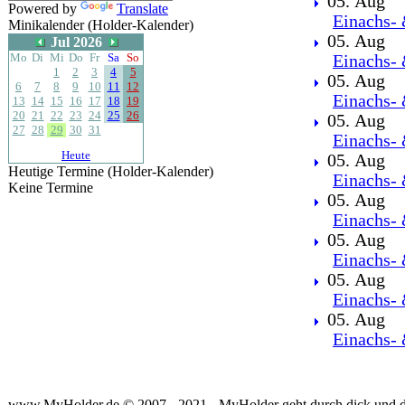
05. Aug
Powered by
Translate
Einachs- 
Minikalender (Holder-Kalender)
05. Aug
Jul 2026
Mo
Di
Mi
Do
Fr
Sa
So
Einachs- 
1
2
3
4
5
05. Aug
6
7
8
9
10
11
12
Einachs- 
13
14
15
16
17
18
19
20
21
22
23
24
25
26
05. Aug
27
28
29
30
31
Einachs- 
Heute
05. Aug
Heutige Termine (Holder-Kalender)
Einachs- 
Keine Termine
05. Aug
Einachs- 
05. Aug
Einachs- 
05. Aug
Einachs- 
05. Aug
Einachs- 
www.MyHolder.de © 2007 - 2021 - MyHolder geht durch dick und 