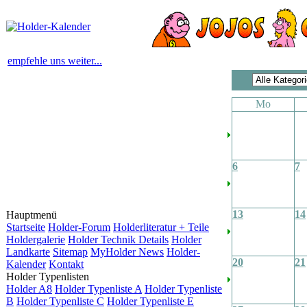
empfehle uns weiter...
Mo
6
7
13
14
Hauptmenü
Startseite
Holder-Forum
Holderliteratur + Teile
Holdergalerie
Holder Technik Details
Holder
Landkarte
Sitemap
MyHolder News
Holder-
20
21
Kalender
Kontakt
Holder Typenlisten
Holder A8
Holder Typenliste A
Holder Typenliste
B
Holder Typenliste C
Holder Typenliste E