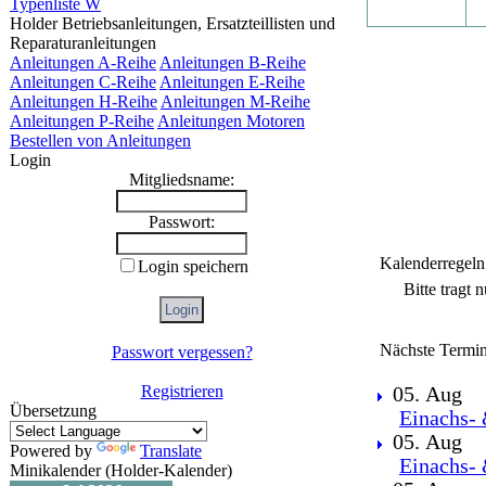
Typenliste W
Holder Betriebsanleitungen, Ersatzteillisten und
Reparaturanleitungen
Anleitungen A-Reihe
Anleitungen B-Reihe
Anleitungen C-Reihe
Anleitungen E-Reihe
Anleitungen H-Reihe
Anleitungen M-Reihe
Anleitungen P-Reihe
Anleitungen Motoren
Bestellen von Anleitungen
Login
Mitgliedsname:
Passwort:
Kalenderregeln
Login speichern
Bitte tragt 
Nächste Termin
Passwort vergessen?
Registrieren
05. Aug
Übersetzung
Einachs- 
05. Aug
Powered by
Translate
Einachs- 
Minikalender (Holder-Kalender)