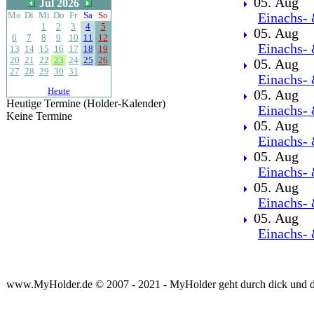
05. Aug
Jul 2026
Mo
Di
Mi
Do
Fr
Sa
So
Einachs- 
1
2
3
4
5
05. Aug
6
7
8
9
10
11
12
Einachs- 
13
14
15
16
17
18
19
20
21
22
23
24
25
26
05. Aug
27
28
29
30
31
Einachs- 
Heute
05. Aug
Heutige Termine (Holder-Kalender)
Einachs- 
Keine Termine
05. Aug
Einachs- 
05. Aug
Einachs- 
05. Aug
Einachs- 
05. Aug
Einachs- 
www.MyHolder.de © 2007 - 2021 - MyHolder geht durch dick und 