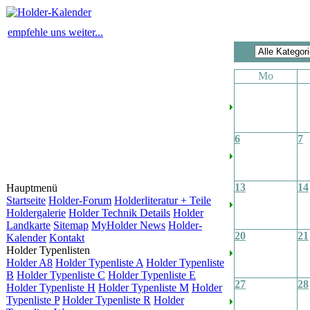
empfehle uns weiter...
Mo
6
7
13
14
Hauptmenü
Startseite
Holder-Forum
Holderliteratur + Teile
Holdergalerie
Holder Technik Details
Holder
Landkarte
Sitemap
MyHolder News
Holder-
20
21
Kalender
Kontakt
Holder Typenlisten
Holder A8
Holder Typenliste A
Holder Typenliste
B
Holder Typenliste C
Holder Typenliste E
27
28
Holder Typenliste H
Holder Typenliste M
Holder
Typenliste P
Holder Typenliste R
Holder