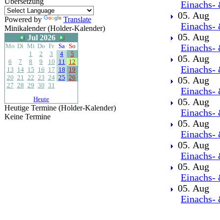
Übersetzung
Einachs- 
05. Aug
Powered by
Translate
Einachs- 
Minikalender (Holder-Kalender)
05. Aug
Jul 2026
Mo
Di
Mi
Do
Fr
Sa
So
Einachs- 
1
2
3
4
5
05. Aug
6
7
8
9
10
11
12
Einachs- 
13
14
15
16
17
18
19
20
21
22
23
24
25
26
05. Aug
27
28
29
30
31
Einachs- 
Heute
05. Aug
Heutige Termine (Holder-Kalender)
Einachs- 
Keine Termine
05. Aug
Einachs- 
05. Aug
Einachs- 
05. Aug
Einachs- 
05. Aug
Einachs- 