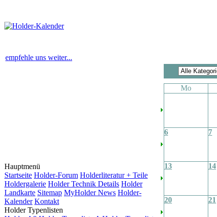
empfehle uns weiter...
Mo
6
7
13
14
Hauptmenü
Startseite
Holder-Forum
Holderliteratur + Teile
Holdergalerie
Holder Technik Details
Holder
Landkarte
Sitemap
MyHolder News
Holder-
20
21
Kalender
Kontakt
Holder Typenlisten