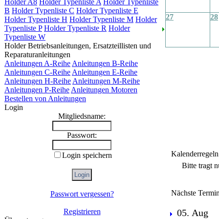
Holder A8
Holder Typenliste A
Holder Typenliste
B
Holder Typenliste C
Holder Typenliste E
27
28
Holder Typenliste H
Holder Typenliste M
Holder
Typenliste P
Holder Typenliste R
Holder
Typenliste W
Holder Betriebsanleitungen, Ersatzteillisten und
Reparaturanleitungen
Anleitungen A-Reihe
Anleitungen B-Reihe
Anleitungen C-Reihe
Anleitungen E-Reihe
Anleitungen H-Reihe
Anleitungen M-Reihe
Anleitungen P-Reihe
Anleitungen Motoren
Bestellen von Anleitungen
Login
Mitgliedsname:
Passwort:
Kalenderregeln
Login speichern
Bitte tragt 
Nächste Termin
Passwort vergessen?
Registrieren
05. Aug