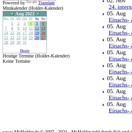
02. Nov
Powered by
Translate
24. inter
Minikalender (Holder-Kalender)
05. Aug
Aug 2023
Mo
Di
Mi
Do
Fr
Sa
So
Einachs- 
1
2
3
4
5
6
05. Aug
7
8
9
10
11
12
13
Einachs- 
14
15
16
17
18
19
20
21
22
23
24
25
26
27
05. Aug
28
29
30
31
Einachs- 
Heute
05. Aug
Heutige Termine (Holder-Kalender)
Einachs- 
Keine Termine
05. Aug
Einachs- 
05. Aug
Einachs- 
05. Aug
Einachs- 
05. Aug
Einachs- 
www.MyHolder.de © 2007 - 2021 - MyHolder geht durch dick und 