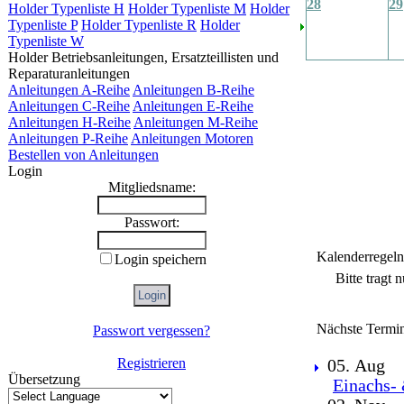
28
29
Holder Typenliste H
Holder Typenliste M
Holder
Typenliste P
Holder Typenliste R
Holder
Typenliste W
Holder Betriebsanleitungen, Ersatzteillisten und
Reparaturanleitungen
Anleitungen A-Reihe
Anleitungen B-Reihe
Anleitungen C-Reihe
Anleitungen E-Reihe
Anleitungen H-Reihe
Anleitungen M-Reihe
Anleitungen P-Reihe
Anleitungen Motoren
Bestellen von Anleitungen
Login
Mitgliedsname:
Passwort:
Kalenderregeln
Login speichern
Bitte tragt 
Nächste Termi
Passwort vergessen?
Registrieren
05. Aug
Übersetzung
Einachs- 