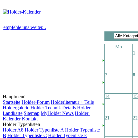
empfehle uns weiter...
Mo
1
7
8
14
15
Hauptmenü
Startseite
Holder-Forum
Holderliteratur + Teile
Holdergalerie
Holder Technik Details
Holder
Landkarte
Sitemap
MyHolder News
Holder-
21
22
Kalender
Kontakt
Holder Typenlisten
Holder A8
Holder Typenliste A
Holder Typenliste
B
Holder Typenliste C
Holder Typenliste E