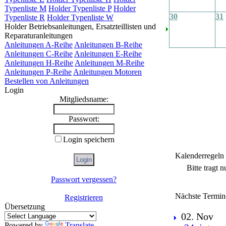
Typenliste M
Holder Typenliste P
Holder
30
31
Typenliste R
Holder Typenliste W
Holder Betriebsanleitungen, Ersatzteillisten und
Reparaturanleitungen
Anleitungen A-Reihe
Anleitungen B-Reihe
Anleitungen C-Reihe
Anleitungen E-Reihe
Anleitungen H-Reihe
Anleitungen M-Reihe
Anleitungen P-Reihe
Anleitungen Motoren
Bestellen von Anleitungen
Login
Mitgliedsname:
Passwort:
Login speichern
Kalenderregeln
Bitte tragt 
Passwort vergessen?
Nächste Termin
Registrieren
Übersetzung
02. Nov
Powered by
Translate