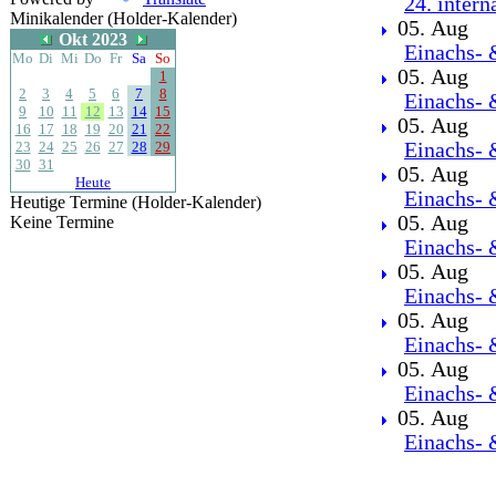
24. intern
Minikalender (Holder-Kalender)
05. Aug
Okt 2023
Einachs- 
Mo
Di
Mi
Do
Fr
Sa
So
05. Aug
1
2
3
4
5
6
7
8
Einachs- 
9
10
11
12
13
14
15
05. Aug
16
17
18
19
20
21
22
23
24
25
26
27
28
29
Einachs- 
30
31
05. Aug
Heute
Einachs- 
Heutige Termine (Holder-Kalender)
05. Aug
Keine Termine
Einachs- 
05. Aug
Einachs- 
05. Aug
Einachs- 
05. Aug
Einachs- 
05. Aug
Einachs- 