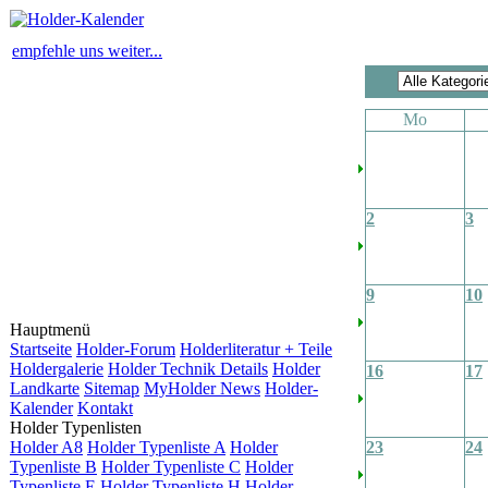
empfehle uns weiter...
Mo
2
3
9
10
Hauptmenü
Startseite
Holder-Forum
Holderliteratur + Teile
Holdergalerie
Holder Technik Details
Holder
16
17
Landkarte
Sitemap
MyHolder News
Holder-
Kalender
Kontakt
Holder Typenlisten
Holder A8
Holder Typenliste A
Holder
23
24
Typenliste B
Holder Typenliste C
Holder
Typenliste E
Holder Typenliste H
Holder