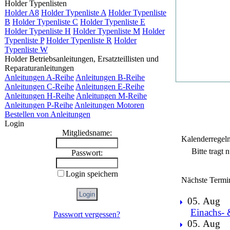
Holder Typenlisten
Holder A8
Holder Typenliste A
Holder Typenliste
B
Holder Typenliste C
Holder Typenliste E
Holder Typenliste H
Holder Typenliste M
Holder
Typenliste P
Holder Typenliste R
Holder
Typenliste W
Holder Betriebsanleitungen, Ersatzteillisten und
Reparaturanleitungen
Anleitungen A-Reihe
Anleitungen B-Reihe
Anleitungen C-Reihe
Anleitungen E-Reihe
Anleitungen H-Reihe
Anleitungen M-Reihe
Anleitungen P-Reihe
Anleitungen Motoren
Bestellen von Anleitungen
Login
Mitgliedsname:
Kalenderregel
Bitte tragt
Passwort:
Login speichern
Nächste Termi
05. Aug
Einachs- 
Passwort vergessen?
05. Aug