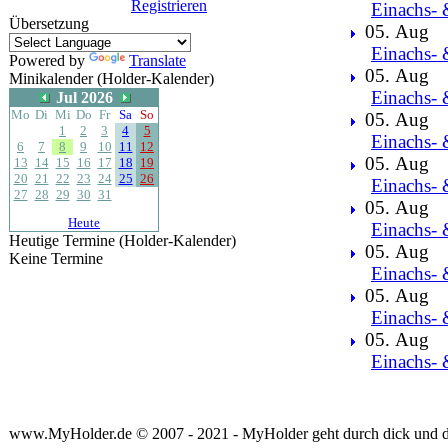
Registrieren
Einachs- 
Übersetzung
05. Aug
Einachs- 
Powered by
Translate
05. Aug
Minikalender (Holder-Kalender)
Einachs- 
Jul 2026
Mo
Di
Mi
Do
Fr
Sa
So
05. Aug
1
2
3
4
5
Einachs- 
6
7
8
9
10
11
12
05. Aug
13
14
15
16
17
18
19
20
21
22
23
24
25
26
Einachs- 
27
28
29
30
31
05. Aug
Heute
Einachs- 
Heutige Termine (Holder-Kalender)
05. Aug
Keine Termine
Einachs- 
05. Aug
Einachs- 
05. Aug
Einachs- 
www.MyHolder.de © 2007 - 2021 - MyHolder geht durch dick und 