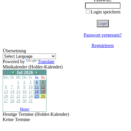
Login speichern
Passwort vergessen?
Registrieren
Übersetzung
Powered by
Translate
Minikalender (Holder-Kalender)
Jul 2026
Mo
Di
Mi
Do
Fr
Sa
So
1
2
3
4
5
6
7
8
9
10
11
12
13
14
15
16
17
18
19
20
21
22
23
24
25
26
27
28
29
30
31
Heute
Heutige Termine (Holder-Kalender)
Keine Termine