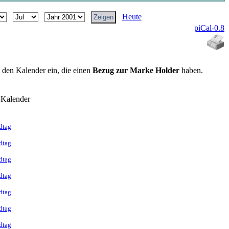
Heute
piCal-0.8
n den Kalender ein, die einen
Bezug zur Marke Holder
haben.
-Kalender
dtag
dtag
dtag
dtag
dtag
dtag
dtag