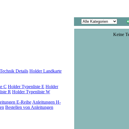
Keine T
Technik Details
Holder Landkarte
te C
Holder Typenliste E
Holder
iste R
Holder Typenliste W
eitungen E-Reihe
Anleitungen H-
en
Bestellen von Anleitungen