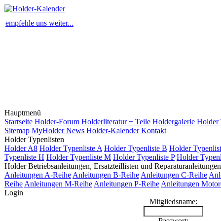
empfehle uns weiter...
Hauptmenü
Startseite
Holder-Forum
Holderliteratur + Teile
Holdergalerie
Holder 
Sitemap
MyHolder News
Holder-Kalender
Kontakt
Holder Typenlisten
Holder A8
Holder Typenliste A
Holder Typenliste B
Holder Typenlis
Typenliste H
Holder Typenliste M
Holder Typenliste P
Holder Typenl
Holder Betriebsanleitungen, Ersatzteillisten und Reparaturanleitungen
Anleitungen A-Reihe
Anleitungen B-Reihe
Anleitungen C-Reihe
Anl
Reihe
Anleitungen M-Reihe
Anleitungen P-Reihe
Anleitungen Motor
Login
Mitgliedsname:
Passwort: