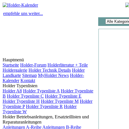
empfehle uns weiter...
Hauptmenü
Startseite
Holder-Forum
Holderliteratur + Teile
Holdergalerie
Holder Technik Details
Holder
Landkarte
Sitemap
MyHolder News
Holder-
Kalender
Kontakt
Holder Typenlisten
Holder A8
Holder Typenliste A
Holder Typenliste
B
Holder Typenliste C
Holder Typenliste E
Holder Typenliste H
Holder Typenliste M
Holder
Typenliste P
Holder Typenliste R
Holder
Typenliste W
Holder Betriebsanleitungen, Ersatzteillisten und
Reparaturanleitungen
Anleitungen A-Reihe
Anleitungen B-Reihe