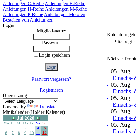
Anleitungen C-Reihe
Anleitungen E-Reihe
Anleitungen H-Reihe
Anleitungen M-Reihe
Anleitungen P-Reihe
Anleitungen Motoren
Bestellen von Anleitungen
Login
Mitgliedsname:
Kalenderregel
Bitte tragt
Passwort:
Login speichern
Nächste Termi
05. Aug
Einachs- 
Passwort vergessen?
05. Aug
Registrieren
Einachs- 
Übersetzung
05. Aug
Einachs- 
Powered by
Translate
05. Aug
Minikalender (Holder-Kalender)
Einachs- 
Jul 2026
Mo
Di
Mi
Do
Fr
Sa
So
05. Aug
1
2
3
4
5
Einachs- 
6
7
8
9
10
11
12