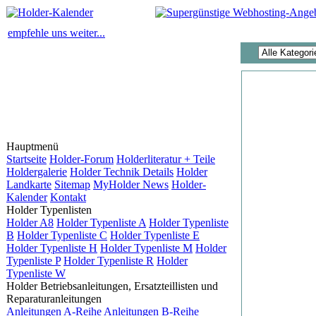
empfehle uns weiter...
Hauptmenü
Startseite
Holder-Forum
Holderliteratur + Teile
Holdergalerie
Holder Technik Details
Holder
Landkarte
Sitemap
MyHolder News
Holder-
Kalender
Kontakt
Holder Typenlisten
Holder A8
Holder Typenliste A
Holder Typenliste
B
Holder Typenliste C
Holder Typenliste E
Holder Typenliste H
Holder Typenliste M
Holder
Typenliste P
Holder Typenliste R
Holder
Typenliste W
Holder Betriebsanleitungen, Ersatzteillisten und
Reparaturanleitungen
Anleitungen A-Reihe
Anleitungen B-Reihe