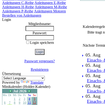
Anleitungen C-Reihe
Anleitungen E-Reihe
Anleitungen H-Reihe
Anleitungen M-Reihe
Anleitungen P-Reihe
Anleitungen Motoren
Bestellen von Anleitungen
Login
Mitgliedsname:
Kalenderregel
Bitte tragt
Passwort:
Login speichern
Nächste Termi
05. Aug
Einachs- 
Passwort vergessen?
05. Aug
Registrieren
Einachs- 
Übersetzung
05. Aug
Einachs- 
Powered by
Translate
05. Aug
Minikalender (Holder-Kalender)
Einachs- 
Jul 2026
Mo
Di
Mi
Do
Fr
Sa
So
05. Aug
1
2
3
4
5
Einachs- 
6
7
8
9
10
11
12