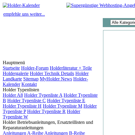
empfehle uns weiter...
Hauptmenü
Startseite
Holder-Forum
Holderliteratur + Teile
Holdergalerie
Holder Technik Details
Holder
Landkarte
Sitemap
MyHolder News
Holder-
Kalender
Kontakt
Holder Typenlisten
Holder A8
Holder Typenliste A
Holder Typenliste
B
Holder Typenliste C
Holder Typenliste E
Holder Typenliste H
Holder Typenliste M
Holder
Typenliste P
Holder Typenliste R
Holder
Typenliste W
Holder Betriebsanleitungen, Ersatzteillisten und
Reparaturanleitungen
Anleitungen A-Reihe
Anleitungen B-Reihe