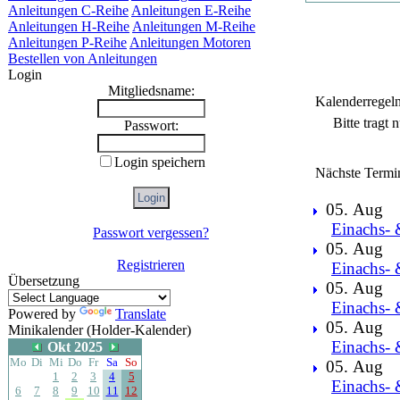
Anleitungen C-Reihe
Anleitungen E-Reihe
Anleitungen H-Reihe
Anleitungen M-Reihe
Anleitungen P-Reihe
Anleitungen Motoren
Bestellen von Anleitungen
Login
Mitgliedsname:
Kalenderregel
Bitte tragt
Passwort:
Login speichern
Nächste Termi
05. Aug
Einachs- 
Passwort vergessen?
05. Aug
Registrieren
Einachs- 
Übersetzung
05. Aug
Einachs- 
Powered by
Translate
05. Aug
Minikalender (Holder-Kalender)
Einachs- 
Okt 2025
Mo
Di
Mi
Do
Fr
Sa
So
05. Aug
1
2
3
4
5
Einachs- 
6
7
8
9
10
11
12