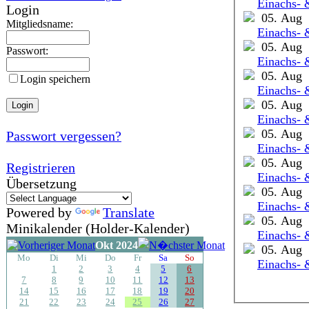
Einachs- 
Login
05. Aug
Mitgliedsname:
Einachs- 
05. Aug
Passwort:
Einachs- 
05. Aug
Login speichern
Einachs- 
05. Aug
Einachs- 
05. Aug
Passwort vergessen?
Einachs- 
05. Aug
Registrieren
Einachs- 
Übersetzung
05. Aug
Einachs- 
Powered by
Translate
05. Aug
Minikalender (Holder-Kalender)
Einachs- 
Okt 2024
05. Aug
Mo
Di
Mi
Do
Fr
Sa
So
Einachs- 
1
2
3
4
5
6
7
8
9
10
11
12
13
14
15
16
17
18
19
20
21
22
23
24
25
26
27