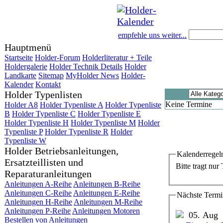
empfehle uns weiter...
Hauptmenü
Startseite
Holder-Forum
Holderliteratur + Teile
Holdergalerie
Holder Technik Details
Holder
Landkarte
Sitemap
MyHolder News
Holder-
Kalender
Kontakt
Holder Typenlisten
Keine Termine
Holder A8
Holder Typenliste A
Holder Typenliste
B
Holder Typenliste C
Holder Typenliste E
Holder Typenliste H
Holder Typenliste M
Holder
Typenliste P
Holder Typenliste R
Holder
Typenliste W
Holder Betriebsanleitungen,
Kalenderregel
Ersatzteillisten und
Bitte tragt nur
Reparaturanleitungen
Anleitungen A-Reihe
Anleitungen B-Reihe
Anleitungen C-Reihe
Anleitungen E-Reihe
Nächste Termi
Anleitungen H-Reihe
Anleitungen M-Reihe
Anleitungen P-Reihe
Anleitungen Motoren
05. Aug
Bestellen von Anleitungen