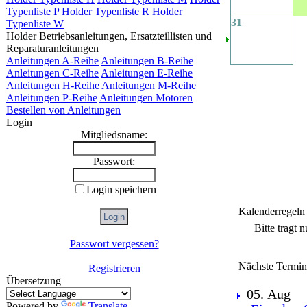
Typenliste P
Holder Typenliste R
Holder
31
Typenliste W
Holder Betriebsanleitungen, Ersatzteillisten und
Reparaturanleitungen
Anleitungen A-Reihe
Anleitungen B-Reihe
Anleitungen C-Reihe
Anleitungen E-Reihe
Anleitungen H-Reihe
Anleitungen M-Reihe
Anleitungen P-Reihe
Anleitungen Motoren
Bestellen von Anleitungen
Login
Mitgliedsname:
Passwort:
Login speichern
Kalenderregeln
Bitte tragt 
Passwort vergessen?
Nächste Termin
Registrieren
Übersetzung
05. Aug
Powered by
Translate