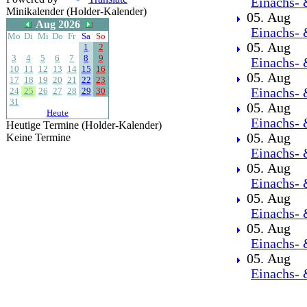
Einachs- 
Minikalender (Holder-Kalender)
05. Aug
Aug 2026
Einachs- 
Mo
Di
Mi
Do
Fr
Sa
So
05. Aug
1
2
3
4
5
6
7
8
9
Einachs- 
10
11
12
13
14
15
16
05. Aug
17
18
19
20
21
22
23
24
25
26
27
28
29
30
Einachs- 
31
05. Aug
Heute
Einachs- 
Heutige Termine (Holder-Kalender)
05. Aug
Keine Termine
Einachs- 
05. Aug
Einachs- 
05. Aug
Einachs- 
05. Aug
Einachs- 
05. Aug
Einachs- 