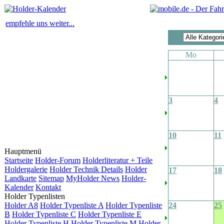
empfehle uns weiter...
Mo
3
4
10
11
Hauptmenü
Startseite
Holder-Forum
Holderliteratur + Teile
Holdergalerie
Holder Technik Details
Holder
17
18
Landkarte
Sitemap
MyHolder News
Holder-
Kalender
Kontakt
Holder Typenlisten
Holder A8
Holder Typenliste A
Holder Typenliste
24
25
B
Holder Typenliste C
Holder Typenliste E
Holder Typenliste H
Holder Typenliste M
Holder