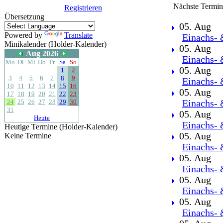
Nächste Termin
Registrieren
Übersetzung
05. Aug
Powered by
Translate
Einachs- 
Minikalender (Holder-Kalender)
05. Aug
Aug 2026
Einachs- 
Mo
Di
Mi
Do
Fr
Sa
So
05. Aug
1
2
3
4
5
6
7
8
9
Einachs- 
10
11
12
13
14
15
16
05. Aug
17
18
19
20
21
22
23
24
25
26
27
28
29
30
Einachs- 
31
05. Aug
Heute
Einachs- 
Heutige Termine (Holder-Kalender)
05. Aug
Keine Termine
Einachs- 
05. Aug
Einachs- 
05. Aug
Einachs- 
05. Aug
Einachs- 