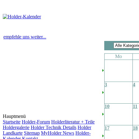
empfehle uns weiter...
Mo
3
4
10
11
Hauptmenü
Startseite
Holder-Forum
Holderliteratur + Teile
Holdergalerie
Holder Technik Details
Holder
17
18
Landkarte
Sitemap
MyHolder News
Holder-
Kalender
Kontakt