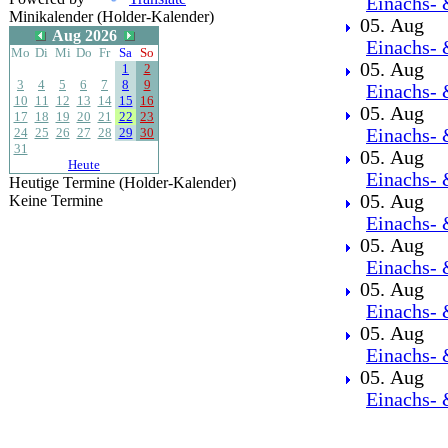
Einachs- 
Minikalender (Holder-Kalender)
05. Aug
Aug 2026
Einachs- 
Mo
Di
Mi
Do
Fr
Sa
So
05. Aug
1
2
3
4
5
6
7
8
9
Einachs- 
10
11
12
13
14
15
16
05. Aug
17
18
19
20
21
22
23
24
25
26
27
28
29
30
Einachs- 
31
05. Aug
Heute
Einachs- 
Heutige Termine (Holder-Kalender)
05. Aug
Keine Termine
Einachs- 
05. Aug
Einachs- 
05. Aug
Einachs- 
05. Aug
Einachs- 
05. Aug
Einachs- 