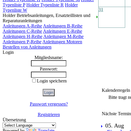
Typenliste P
Holder Typenliste R
Holder
31
Typenliste W
Holder Betriebsanleitungen, Ersatzteillisten und
Reparaturanleitungen
Anleitungen A-Reihe
Anleitungen B-Reihe
Anleitungen C-Reihe
Anleitungen E-Reihe
Anleitungen H-Reihe
Anleitungen M-Reihe
Anleitungen P-Reihe
Anleitungen Motoren
Bestellen von Anleitungen
Login
Mitgliedsname:
Passwort:
Login speichern
Kalenderregeln
Bitte tragt 
Passwort vergessen?
Nächste Termin
Registrieren
Übersetzung
05. Aug
Powered by
Translate