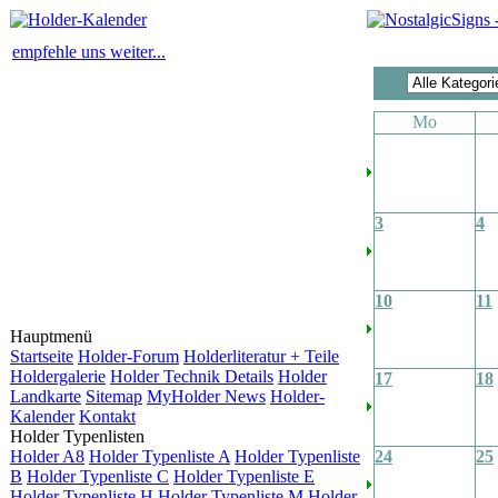
empfehle uns weiter...
Mo
3
4
10
11
Hauptmenü
Startseite
Holder-Forum
Holderliteratur + Teile
Holdergalerie
Holder Technik Details
Holder
17
18
Landkarte
Sitemap
MyHolder News
Holder-
Kalender
Kontakt
Holder Typenlisten
Holder A8
Holder Typenliste A
Holder Typenliste
24
25
B
Holder Typenliste C
Holder Typenliste E
Holder Typenliste H
Holder Typenliste M
Holder