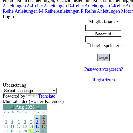
Holder Betriebsanleitungen, Ersatzteillisten und Reparaturanleitungen
Anleitungen A-Reihe
Anleitungen B-Reihe
Anleitungen C-Reihe
Anl
Reihe
Anleitungen M-Reihe
Anleitungen P-Reihe
Anleitungen Motor
Login
Mitgliedsname:
Passwort:
Login speichern
Passwort vergessen?
Registrieren
Übersetzung
Powered by
Translate
Minikalender (Holder-Kalender)
Aug 2026
Mo
Di
Mi
Do
Fr
Sa
So
1
2
3
4
5
6
7
8
9
10
11
12
13
14
15
16
17
18
19
20
21
22
23