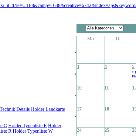
Mo
Di
3
4
5
•
Kle
10
11
1
17
18
1
Technik Details
Holder Landkarte
te C
Holder Typenliste E
Holder
24
25
2
iste R
Holder Typenliste W