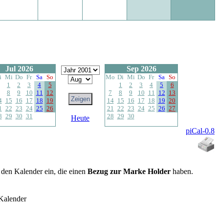
Jul 2026
Sep 2026
i
Mi
Do
Fr
Sa
So
Mo
Di
Mi
Do
Fr
Sa
So
1
2
3
4
5
1
2
3
4
5
6
8
9
10
11
12
7
8
9
10
11
12
13
4
15
16
17
18
19
14
15
16
17
18
19
20
1
22
23
24
25
26
21
22
23
24
25
26
27
8
29
30
31
28
29
30
Heute
piCal-0.8
n den Kalender ein, die einen
Bezug zur Marke Holder
haben.
Kalender