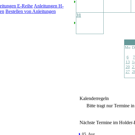
eitungen E-Reihe
Anleitungen H-
en
Bestellen von Anleitungen
31
Mo
D
6
7
13
1
20
2
27
2
Kalenderregeln
Bitte tragt nur Termine i
Nächste Termine im Holder-
05. Aug