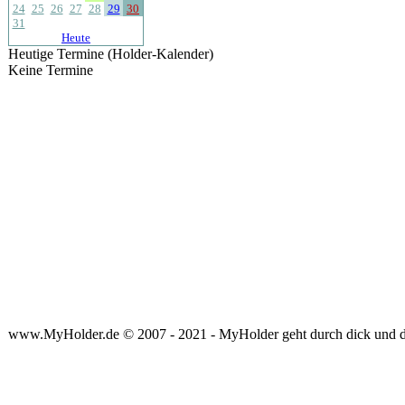
24
25
26
27
28
29
30
31
Heute
Heutige Termine (Holder-Kalender)
Keine Termine
www.MyHolder.de © 2007 - 2021 - MyHolder geht durch dick und 