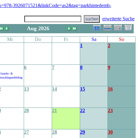
erweiterte Suche
Aug 2026
Mi
Do
Fr
Sa
So
1
2
6
7
8
9
Einachs- &
inschlepperfeldtag
2
13
14
15
16
9
20
21
22
23
6
27
28
29
30